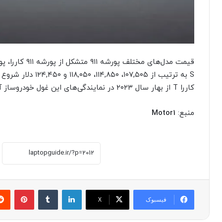
کاررا T از بهار سال ۲۰۲۳ در نمایندگی‌های این غول خودروساز آلمانی در اختیار کاربران قرار خواهد گرفت.
منبع:
Motor1
لینکدین
‫تامبلر
پینترست
فیسبوک
X