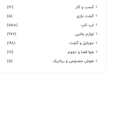
کسب و کار
(12)
گجت بازی
(5)
لپ تاپ
(558)
لوازم جانبی
(977)
موبایل و گجت
(198)
هوا فضا و نجوم
(17)
هوش مصنوعی و رباتیک
(5)