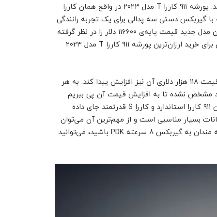
خانواده‌ی پرجمعیت ۹۱۱، هیجان بیشتری را به خریداران ارائه دهد. پورشه ۹۱۱ کاررا T مدل ۲۰۲۳ در واقع همان کاررا
 با گیربکس دستی سه پدالی برای یک تجربه رانندگی
لذت‌بخش در اختیار مشتریان قرار خواهد گرفت. پورشه برای این مدل جدید قیمت پایه‌ی ۱۱۶۶۰۰ دلار را در نظر گرفته
که با اضافه شدن هزینه‌ی ۱۴۵۰ دلاری ارسال به مقصد، کاربران برای خرید ارزان‌ترین پورشه ۹۱۱ کاررا T مدل ۲۰۲۳
البته انتظار داریم پس از اضافه شدن آپشن‌ها در این خودرو، قیمت ۱۱۸ هزار دلاری آن نیز افزایش پیدا کند. به هر
د مشخص نشده تا به افزایش قیمت آن پی ببریم.
حرف «T» مخفف کلمه‌ی تورینگ بوده و پورشه این خودرو را بین ۹۱۱ کاررا استاندارد و کاررا S قدرتمند جای داده
 T مجهز به آپشن‌ها و امکانات بسیار مناسبی است و از مهم‌ترین آن می‌توان
به گیربکس هفت سرعته دستی اشاره کرد که حتی اگر از علاقه مندان به گیربکس ۸ سرعته PDK باشید، می‌توانید