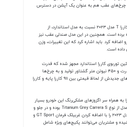
ی چرخ‌های عقب هم به عنوان یک آپشن در دسترس
غول خودروسازی آلمانی برای افزایش شتاب و کمتر شدن وزن کاررا T مدل ۲۰۲۳ نسبت به مدل استاندارد، از
ه برده است. همچنین در این مدل صندلی عقب نیز
و اضافه کرد. باید اشاره کرد که این تغییرات، وزن
شش سیلندر تخت توئین توربوی کاررا استاندارد مجهز شده که قدرت
خروجی آن تغییری پیدا نکرده و همانند قبل ۳۸۵ اسب بخار قدرت و ۴۵۰ نیوتن متر گشتاور تولید و به چرخ‌ها
منتقل می‌کند. علاوه بر این، کاررا T مدل ۲۰۲۳ به لطف قابلیت‌های جدیدش از لحاظ قیمتی بین ۹۱۱ کاررا پایه و کاررا
ا به همراه سر اگزوزهای مشکی‌رنگ این خودرو بسیار
جلب توجه می‌کند. بد نیست اشاره کنیم که لاستیک‌های این مدل از نوع Titanium Grey Carrera S بوده و در جلو و
عقب به ترتیب ۲۰ و ۲۱ اینچ قطر دارند. پورشه کابین کاررا T مدل ۲۰۲۳ را با اضافه کردن غربیلک فرمان GT Sport و
یده و مشتریان می‌توانند پکیج‌های ویژه شامل