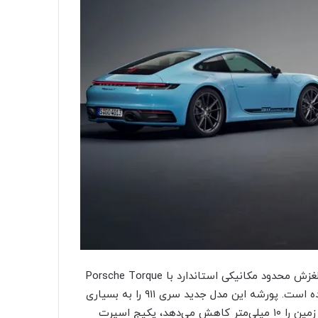
پورشه ۹۱۱ کاررا T مدل ۲۰۲۳ همچنین مجهز به یک دیفرانسیل لغزش محدود مکانیکی استاندارد با Porsche Torque
Vectoring است که در مدل استاندارد ۹۱۱ به مشتریان ارائه نشده است. پورشه این مدل جدید سری ۹۱۱ را به بسیاری
از تجهیزات پرفورمنس مثل سیستم تعلیق PASM که ارتفاع از زمین را ۱۰ میلی‌متر کاهش می‌دهد، پکیج اسپرت