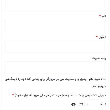
ه
م
د
ع
ی
*
ر
گ
ف
نام
*
ر
ی
م
ش
ع
د
ر
ایمیل
*
ف
ی
م
ی‌
ش
وب‌ سایت
و
ن
د
ذخیره نام، ایمیل و وبسایت من در مرورگر برای زمانی که دوباره دیدگاهی
می‌نویسم.
کپچای تشخیص ربات (لطفا پاسخ درست را در جای مربوطه قرار دهید)
*
36
=
×
9