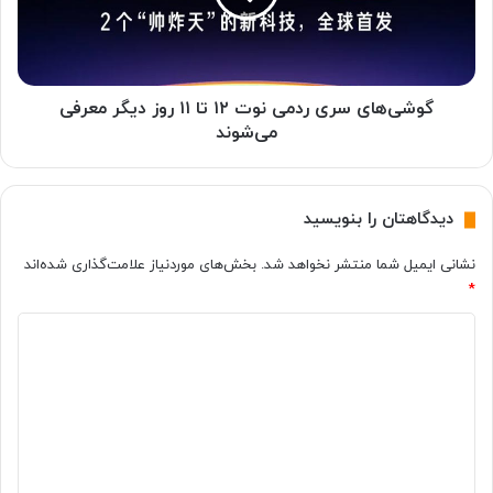
ر
ا
ی
ی
غ
س
و
ر
ل‌
ی
گوشی‌های سری ردمی نوت ۱۲ تا ۱۱ روز دیگر معرفی
پ
ر
می‌شوند
ی
د
ک
م
ر
ی
دیدگاهتان را بنویسید
و
ن
ق
و
نشانی ایمیل شما منتشر نخواهد شد.
بخش‌های موردنیاز علامت‌گذاری شده‌اند
ی
ت
*
م
۱
ت
۲
د
۱
ت
۶
ا
ی
۵
۱
د
د
۱
ل
گ
ر
ا
و
ا
ر
ز