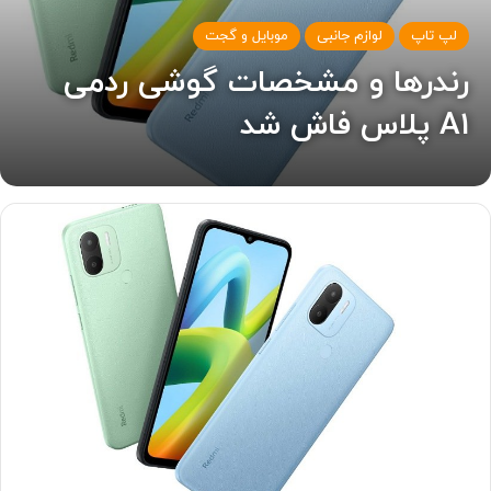
لپ تاپ
لوازم جانبی
موبایل و گجت
رندرها و مشخصات گوشی ردمی
A1 پلاس فاش شد