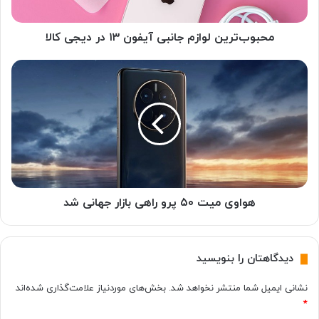
ی
ن
ل
محبوب‌ترین لوازم جانبی آیفون ۱۳ در دیجی کالا
و
ا
ه
ز
و
م
ا
ج
و
ا
ی
ن
م
ب
ی
ی
ت
آ
۵
ی
۰
هواوی میت ۵۰ پرو راهی بازار جهانی شد
ف
پ
و
ر
ن
و
دیدگاهتان را بنویسید
۱
ر
۳
ا
نشانی ایمیل شما منتشر نخواهد شد.
بخش‌های موردنیاز علامت‌گذاری شده‌اند
د
ه
*
ر
ی