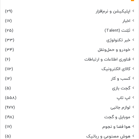
اپلیکیشن و نرم‌افزار
(29)
اخبار
(17)
تَلِنت (Talent)
(25)
خبر تکنولوژی
(33)
خودرو و حمل‌و‌نقل
(34)
فناوری اطلاعات و ارتباطات
(6)
کالای الکترونیک
(112)
کسب و کار
(12)
گجت بازی
(5)
لپ تاپ
(558)
لوازم جانبی
(977)
موبایل و گجت
(198)
هوا فضا و نجوم
(17)
هوش مصنوعی و رباتیک
(5)