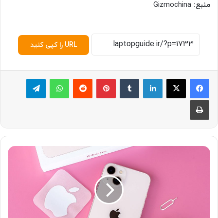
منبع:
Gizmochina
URL را کپی کنید
لینکدین
‫تامبلر
پینترست
‫رددیت
واتس آپ
تلگرام
چاپ
م
ح
ب
و
ب‌
ت
ر