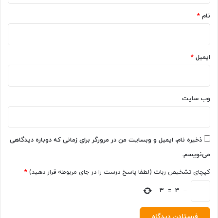
۲
م
۲
نام
*
ب
۰
ر
۰
ا
ن
ی
ی
ایمیل
*
گ
ت
ی
ب
م
ر
ی
س
ن
وب‌ سایت
د
گ
ب
ه
ت
ذخیره نام، ایمیل و وبسایت من در مرورگر برای زمانی که دوباره دیدگاهی
ر
می‌نویسم.
ا
س
کپچای تشخیص ربات (لطفا پاسخ درست را در جای مربوطه قرار دهید)
*
ت
؟
−
3
=
3