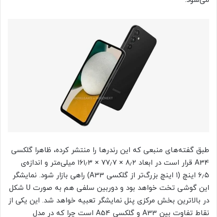
می‌شود.
طبق گفته‌های منبعی که این رندرها را منتشر کرده، ظاهرا گلکسی
A34 قرار است در ابعاد ۸٫۲ × ۷۷٫۷ × ۱۶۱٫۳ میلی‌متر و اندازه‌ی
۶٫۵ اینچ (۱ اینچ بزرگ‌تر از گلکسی A33) راهی بازار شود. نمایشگر
این گوشی تخت خواهد بود و دوربین سلفی هم به صورت U شکل
در بالاترین بخش مرکزی پنل نمایشگر تعبیه خواهد شد. این یکی از
نقاط تفاوت بین A33 و گلکسی A54 است چرا که در مدل