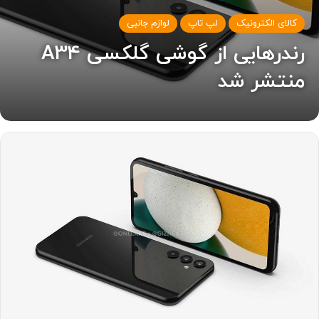
کالای الکترونیک
لپ تاپ
لوازم جانبی
رندرهایی از گوشی گلکسی A34
منتشر شد