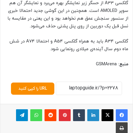
گلکسی A33 از حسگر زیر نمایشگر بهره می‌برد و نمایشگر آن هم
سوپر AMOLED است. همچنین در این گوشی جدید احتمالا خبری
از سنسور سنجش عمق هم نخواهد بود و این یعنی در مقایسه با
نسل قبل یک دوربین از روی پنل پشتی حذف می‌شود.
گلکسی A34 باید به همراه گلکسی A54 و احتمالا A74 در شش
ماه دوم سال آینده‌ی میلادی رونمایی شود.
منبع:
GSMArena
URL را کپی کنید
لینکدین
‫تامبلر
پینترست
‫رددیت
واتس آپ
تلگرام
چاپ