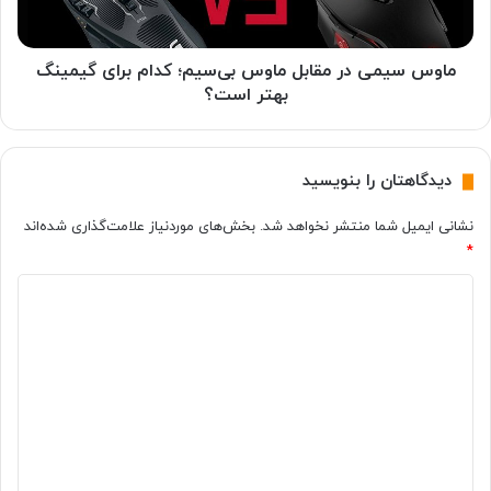
م
ر
ی
گ
د
ل
ر
ماوس سیمی در مقابل ماوس بی‌سیم؛ کدام برای گیمینگ
ک
م
بهتر است؟
س
ق
ی
ا
S
ب
دیدگاهتان را بنویسید
2
ل
3
م
نشانی ایمیل شما منتشر نخواهد شد.
بخش‌های موردنیاز علامت‌گذاری شده‌اند
ا
ا
و
*
و
ل
س
د
ت
ب
ر
ی‌
ی
ا
س
د
ش
ی
ا
گ
م
ی
؛
ا
د
ک
ه
ب
د
ه
ا
*