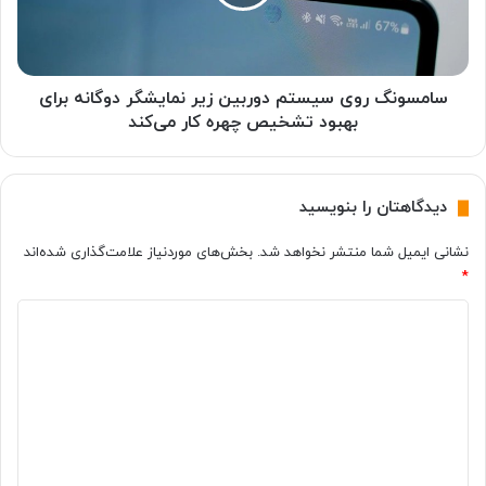
ا
ن
ب
گ
ر
ر
ا
و
ی
ی
سامسونگ روی سیستم دوربین زیر نمایشگر دوگانه برای
ر
س
بهبود تشخیص چهره کار می‌کند
ف
ی
ع
س
ل
ت
دیدگاهتان را بنویسید
ر
م
ز
د
نشانی ایمیل شما منتشر نخواهد شد.
بخش‌های موردنیاز علامت‌گذاری شده‌اند
ش
و
د
*
ر
و
ب
د
ر
ی
ب
ن
ی
ی
ز
د
ن
ی
آ
گ
ر
ی
ن
ا
ف
م
ه
و
ا