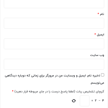
ن
ی
*
۱
ش
۴
نام
*
گ
پ
ر
ر
د
و
و
ع
ایمیل
*
گ
ر
ا
ض
ن
ه
ه
ک
ب
وب‌ سایت
ر
ر
د
ا
ی
ب
ذخیره نام، ایمیل و وبسایت من در مرورگر برای زمانی که دوباره دیدگاهی
ه
می‌نویسم.
ب
و
کپچای تشخیص ربات (لطفا پاسخ درست را در جای مربوطه قرار دهید)
*
د
ت
4
−
2
=
ش