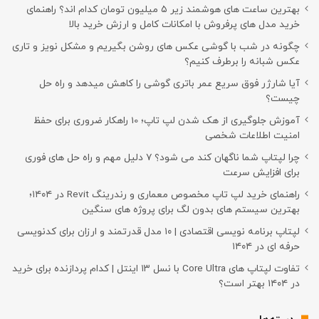
بهترین ساعت های هوشمند زیر ۵ میلیون تومان کدام اند؟ راهنمای
خرید مدل های پرفروش با امکانات کامل و ارزش خرید بالا
چگونه در شب با گوشی عکس های روشن بگیریم و مشکل نویز و تاری
عکس شبانه را برطرف کنیم؟
آیا شارژر فوق سریع عمر باتری گوشی را کاهش میدهد و راه حل
چیست؟
آموزش جلوگیری از هک شدن لپ تاپ؛ 10 راهکار ضروری برای حفظ
امنیت اطلاعات شخصی
چرا لپتاپ شما ناگهان کند می شود؟ ۷ دلیل مهم و راه حل های فوری
برای افزایش سرعت
راهنمای خرید لپ تاپ مخصوص معماری و رندرینگ Revit در ۱۴۰۴؛
بهترین سیستم های بدون لگ برای پروژه های سنگین
لپتاپ برنامه نویسی اقتصادی | ۱۰ مدل قدرتمند و ارزان برای کدنویسی
حرفه ای در ۱۴۰۴
تفاوت لپتاپ های Core Ultra با نسل ۱۳ اینتل | کدام پردازنده برای خرید
در ۱۴۰۴ بهتر است؟