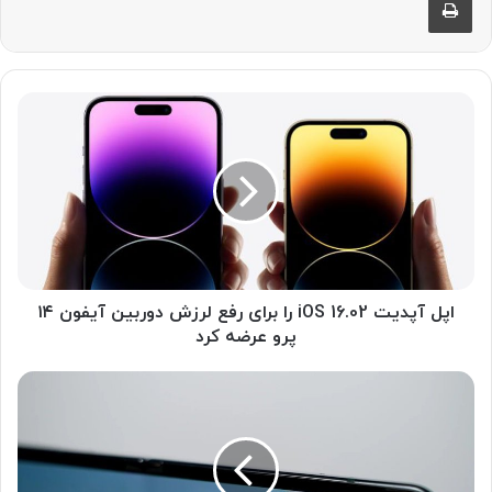
ا
پ
ل
آ
پ
د
ی
ت
i
O
اپل آپدیت iOS 16.02 را برای رفع لرزش دوربین آیفون ۱۴
S
پرو عرضه کرد
1
6
س
.
ا
0
م
2
س
ر
و