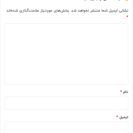
ش
ی
نشانی ایمیل شما منتشر نخواهد شد.
بخش‌های موردنیاز علامت‌گذاری شده‌اند
ف
ج
*
ک
ی
ر
ک
د
د
ا
ل
ی
ا
د
(
گ
۲
۱
ا
ش
ه
ه
ر
*
ی
نام
*
و
ر
۱
۴
ایمیل
*
۰
۱
)