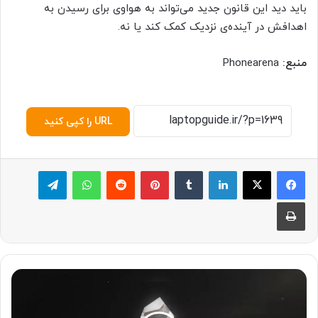
باید دید این قانون جدید می‌تواند به هواوی برای رسیدن به
اهدافش در آینده‌ی نزدیک کمک کند یا نه.
منبع:
Phonearena
URL را کپی کنید
لینکدین
‫تامبلر
پینترست
‫رددیت
واتس آپ
تلگرام
چاپ
چ
ی
ن