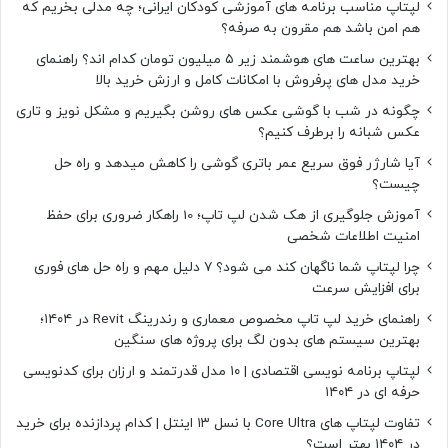
لپتاپ مناسب برنامه های آموزشی کودکان ایرانی؛ چه مدلی بخریم که
هم امن باشد هم مقرون به صرفه؟
بهترین ساعت های هوشمند زیر ۵ میلیون تومان کدام اند؟ راهنمای
خرید مدل های پرفروش با امکانات کامل و ارزش خرید بالا
چگونه در شب با گوشی عکس های روشن بگیریم و مشکل نویز و تاری
عکس شبانه را برطرف کنیم؟
آیا شارژر فوق سریع عمر باتری گوشی را کاهش میدهد و راه حل
چیست؟
آموزش جلوگیری از هک شدن لپ تاپ؛ 10 راهکار ضروری برای حفظ
امنیت اطلاعات شخصی
چرا لپتاپ شما ناگهان کند می شود؟ ۷ دلیل مهم و راه حل های فوری
برای افزایش سرعت
راهنمای خرید لپ تاپ مخصوص معماری و رندرینگ Revit در ۱۴۰۴؛
بهترین سیستم های بدون لگ برای پروژه های سنگین
لپتاپ برنامه نویسی اقتصادی | ۱۰ مدل قدرتمند و ارزان برای کدنویسی
حرفه ای در ۱۴۰۴
تفاوت لپتاپ های Core Ultra با نسل ۱۳ اینتل | کدام پردازنده برای خرید
در ۱۴۰۴ بهتر است؟