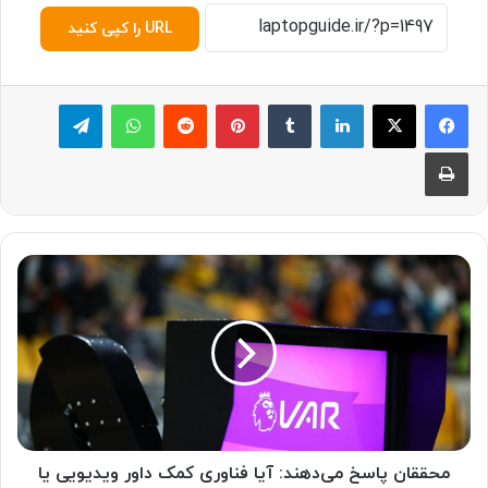
URL را کپی کنید
لینکدین
‫تامبلر
پینترست
‫رددیت
واتس آپ
تلگرام
چاپ
م
ح
ق
ق
ا
ن
پ
ا
س
خ
محققان پاسخ می‌دهند: آیا فناوری کمک داور ویدیویی یا