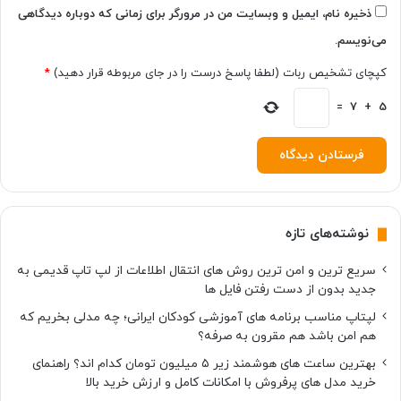
م
پ
ذخیره نام، ایمیل و وبسایت من در مرورگر برای زمانی که دوباره دیدگاهی
ب
ی
می‌نویسم.
ر
ک
خ
س
کپچای تشخیص ربات (لطفا پاسخ درست را در جای مربوطه قرار دهید)
*
و
ل
ر
5
ی
+
7
=
د
م
ا
ع
ر
ر
ا
ف
س
ی
ت
ش
نوشته‌های تازه
؟
د
سریع ترین و امن ترین روش های انتقال اطلاعات از لپ تاپ قدیمی به
جدید بدون از دست رفتن فایل ها
لپتاپ مناسب برنامه های آموزشی کودکان ایرانی؛ چه مدلی بخریم که
هم امن باشد هم مقرون به صرفه؟
بهترین ساعت های هوشمند زیر ۵ میلیون تومان کدام اند؟ راهنمای
خرید مدل های پرفروش با امکانات کامل و ارزش خرید بالا