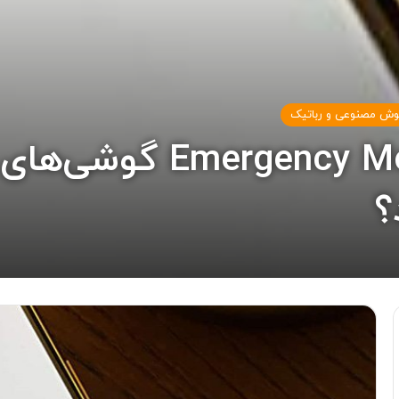
ش مصنوعی و رباتیک
حالت اضطراری یا ode
؟