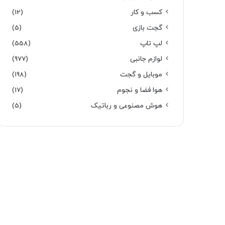
کسب و کار
(12)
گجت بازی
(5)
لپ تاپ
(558)
لوازم جانبی
(977)
موبایل و گجت
(198)
هوا فضا و نجوم
(17)
هوش مصنوعی و رباتیک
(5)