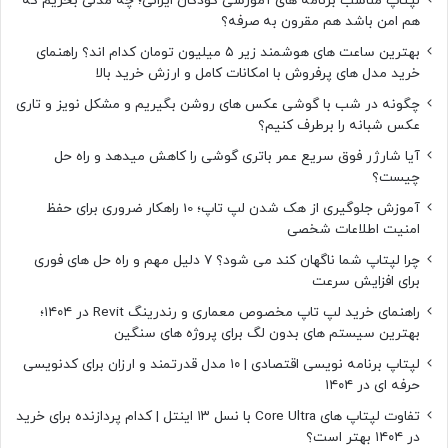
لپتاپ مناسب برنامه های آموزشی کودکان ایرانی؛ چه مدلی بخریم که
هم امن باشد هم مقرون به صرفه؟
بهترین ساعت های هوشمند زیر ۵ میلیون تومان کدام اند؟ راهنمای
خرید مدل های پرفروش با امکانات کامل و ارزش خرید بالا
چگونه در شب با گوشی عکس های روشن بگیریم و مشکل نویز و تاری
عکس شبانه را برطرف کنیم؟
آیا شارژر فوق سریع عمر باتری گوشی را کاهش میدهد و راه حل
چیست؟
آموزش جلوگیری از هک شدن لپ تاپ؛ 10 راهکار ضروری برای حفظ
امنیت اطلاعات شخصی
چرا لپتاپ شما ناگهان کند می شود؟ ۷ دلیل مهم و راه حل های فوری
برای افزایش سرعت
راهنمای خرید لپ تاپ مخصوص معماری و رندرینگ Revit در ۱۴۰۴؛
بهترین سیستم های بدون لگ برای پروژه های سنگین
لپتاپ برنامه نویسی اقتصادی | ۱۰ مدل قدرتمند و ارزان برای کدنویسی
حرفه ای در ۱۴۰۴
تفاوت لپتاپ های Core Ultra با نسل ۱۳ اینتل | کدام پردازنده برای خرید
در ۱۴۰۴ بهتر است؟