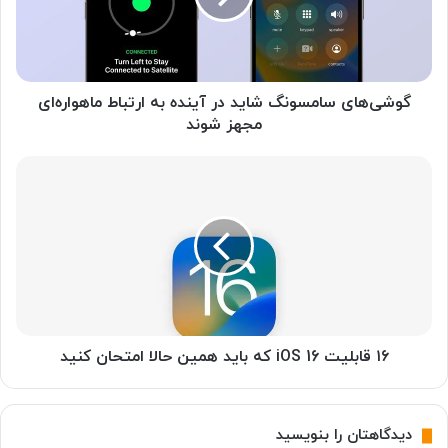
ا
ی
س
ا
م
گوشی‌های سامسونگ شاید در آینده به ارتباط ماهواره‌ای
س
مجهز شوند
و
ن
۱
گ
۶
ش
ق
ا
ا
ی
ب
د
ل
د
ی
ر
ت
آ
i
ی
O
۱۶ قابلیت iOS 16 که باید همین حالا امتحان کنید
ن
S
د
1
ه
6
دیدگاهتان را بنویسید
ب
ک