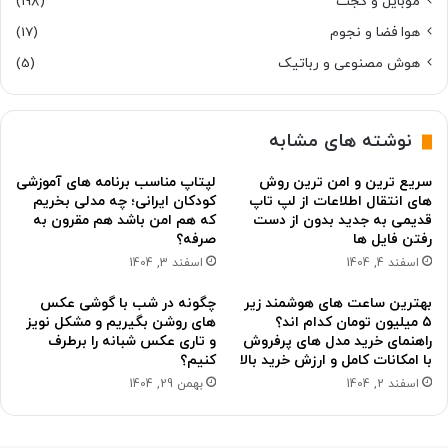
موبایل و گجت
(198)
هوا فضا و نجوم
(17)
هوش مصنوعی و رباتیک
(5)
نوشته های مشابه
سریع ترین و امن ترین روش
لپتاپ مناسب برنامه های آموزشی
های انتقال اطلاعات از لپ تاپ
کودکان ایرانی؛ چه مدلی بخریم
قدیمی به جدید بدون از دست
که هم امن باشد هم مقرون به
رفتن فایل ها
صرفه؟
اسفند 4, 1404
اسفند 3, 1404
بهترین ساعت های هوشمند زیر
چگونه در شب با گوشی عکس
۵ میلیون تومان کدام اند؟
های روشن بگیریم و مشکل نویز
راهنمای خرید مدل های پرفروش
و تاری عکس شبانه را برطرف
با امکانات کامل و ارزش خرید بالا
کنیم؟
اسفند 2, 1404
بهمن 29, 1404