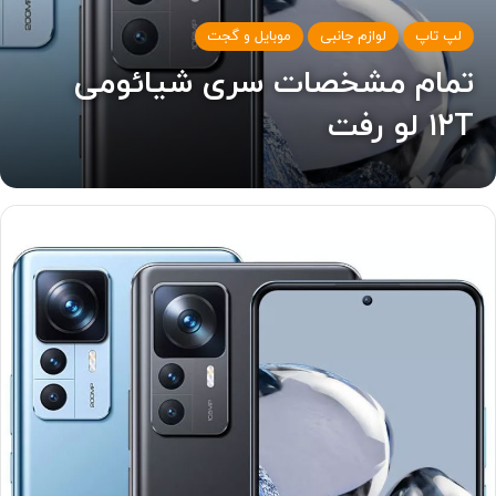
لپ تاپ
لوازم جانبی
موبایل و گجت
تمام مشخصات سری شیائومی
۱۲T لو رفت