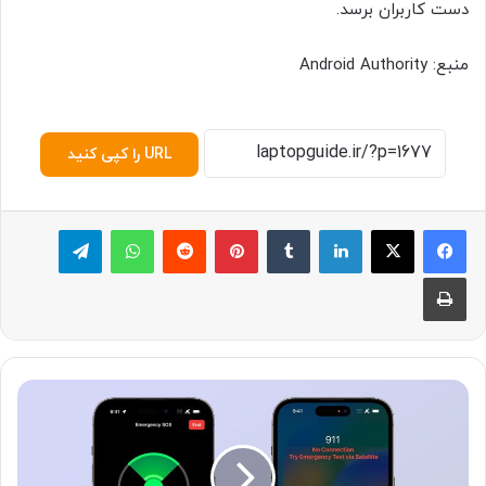
دست کاربران برسد.
منبع: Android Authority
URL را کپی کنید
لینکدین
‫تامبلر
پینترست
‫رددیت
واتس آپ
تلگرام
چاپ
گ
و
ش
ی‌
ه