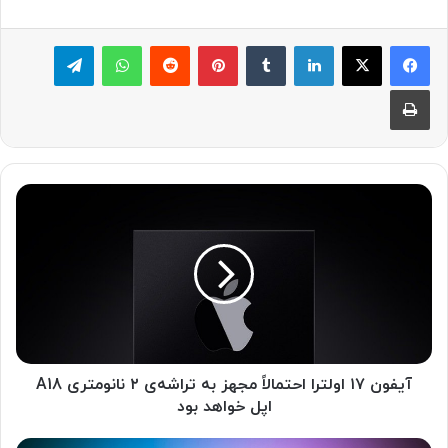
لینکدین
‫تامبلر
پینترست
‫رددیت
واتس آپ
تلگرام
چاپ
آ
ی
ف
و
ن
۱
۷
ا
و
ل
آیفون ۱۷ اولترا احتمالاً مجهز به تراشه‌ی ۲ نانومتری A18
ت
اپل خواهد بود
ر
ا
آ