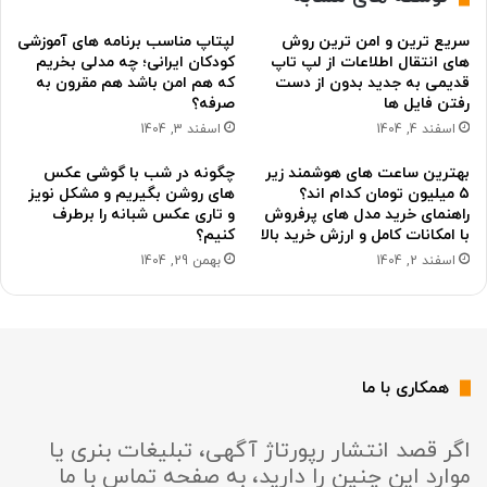
سریع ترین و امن ترین روش
لپتاپ مناسب برنامه های آموزشی
های انتقال اطلاعات از لپ تاپ
کودکان ایرانی؛ چه مدلی بخریم
قدیمی به جدید بدون از دست
که هم امن باشد هم مقرون به
رفتن فایل ها
صرفه؟
اسفند 4, 1404
اسفند 3, 1404
بهترین ساعت های هوشمند زیر
چگونه در شب با گوشی عکس
۵ میلیون تومان کدام اند؟
های روشن بگیریم و مشکل نویز
راهنمای خرید مدل های پرفروش
و تاری عکس شبانه را برطرف
با امکانات کامل و ارزش خرید بالا
کنیم؟
اسفند 2, 1404
بهمن 29, 1404
همکاری با ما
اگر قصد انتشار رپورتاژ آگهی، تبلیغات بنری یا
موارد این چنین را دارید، به صفحه تماس با ما