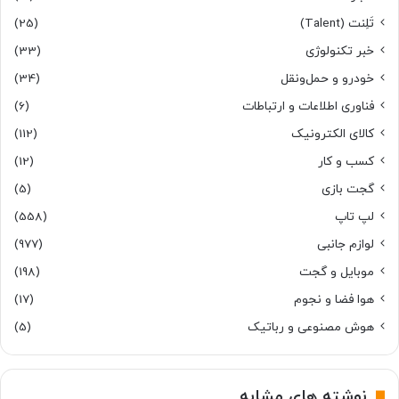
تَلِنت (Talent)
(25)
خبر تکنولوژی
(33)
خودرو و حمل‌و‌نقل
(34)
فناوری اطلاعات و ارتباطات
(6)
کالای الکترونیک
(112)
کسب و کار
(12)
گجت بازی
(5)
لپ تاپ
(558)
لوازم جانبی
(977)
موبایل و گجت
(198)
هوا فضا و نجوم
(17)
هوش مصنوعی و رباتیک
(5)
نوشته های مشابه