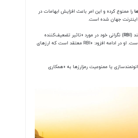
ها
را ممنوع کرده و این امر باعث افزایش ابهامات در
گ اینترنت جهان شده است.
د (
RBI
) نگرانی خود در مورد «تاثیر تضعیف‌کننده
ارزهای دیجیتال بر ثبات مالی و پولی این کشور» را نشان داده است. او در ادامه افزود: «RBI معتقد است که ارزهای
انونمندسازی یا ممنوعیت رمزارزها به «همکاری