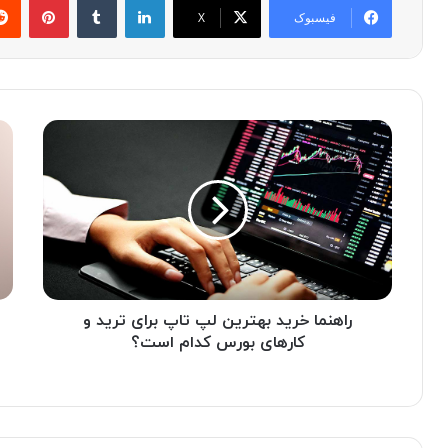
فیسبوک
X
ر
گ
ا
ل
ه
ک
ن
س
م
ی
ا
ز
خ
د
ر
ف
ی
و
د
راهنما خرید بهترین لپ تاپ برای ترید و
ل
ب
د
کارهای بورس کدام است؟
ه
5
ت
ا
ر
ح
ی
ت
ن
م