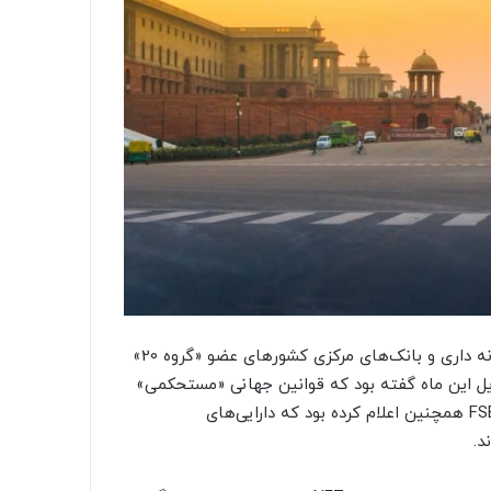
در همین رابطه، هیئت ثبات مالی (FSB) که شامل مقامات خزانه داری و بانک‌های مرکزی کشورهای عضو «گروه 20»
ایل این ماه گفته بود که قوانین جهانی «مستحکمی»
برای ارزهای دیجیتال در اکتبر سال جاری پیشنهاد خواهد کرد. FSB همچنین اعلام کرده بود که دارایی‌های
د.