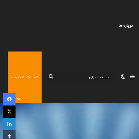
درباره ما
نوارکناری
تغییر پوسته
جستجو
مقالات محبوب
برای
فی
X
لی
‫تا