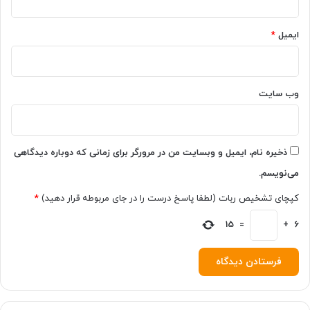
ش
ب
م
ی
ی‌
ایمیل
*
ک
ک
ف
ن
ش‌
د
ه
ا
وب‌ سایت
ی
خ
و
د
ذخیره نام، ایمیل و وبسایت من در مرورگر برای زمانی که دوباره دیدگاهی
ن
می‌نویسم.
ب
ا
کپچای تشخیص ربات (لطفا پاسخ درست را در جای مربوطه قرار دهید)
*
ش
ی
6
+
=
15
د
!