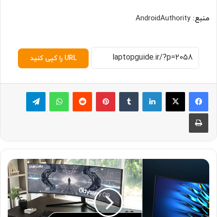
منبع:
AndroidAuthority
URL را کپی کنید
لینکدین
‫تامبلر
پینترست
‫رددیت
واتس آپ
تلگرام
چاپ
۱
۰
م
ا
ن
ی