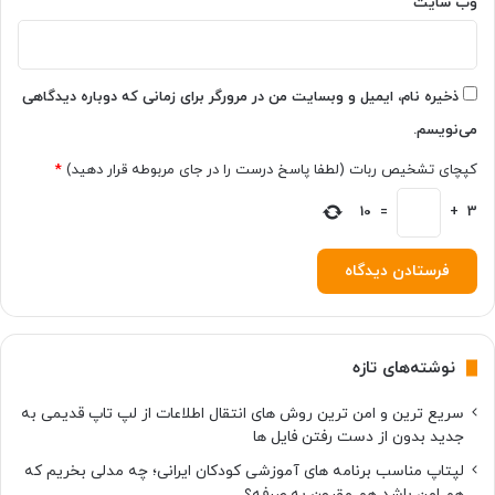
u
وب‌ سایت
ر
و
ی
ت
ذخیره نام، ایمیل و وبسایت من در مرورگر برای زمانی که دوباره دیدگاهی
ش
می‌نویسم.
د
کپچای تشخیص ربات (لطفا پاسخ درست را در جای مربوطه قرار دهید)
*
10
=
+
3
نوشته‌های تازه
سریع ترین و امن ترین روش های انتقال اطلاعات از لپ تاپ قدیمی به
جدید بدون از دست رفتن فایل ها
لپتاپ مناسب برنامه های آموزشی کودکان ایرانی؛ چه مدلی بخریم که
هم امن باشد هم مقرون به صرفه؟