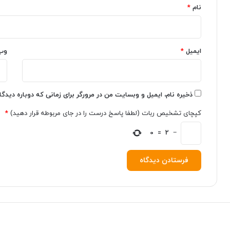
و
ت
نام
*
پ
ا
و
ب
ش
خ
ه‌
و
ایمیل
*
وب
ه
د
ا
ب
ی
ا
و
ز
ذخیره نام، ایمیل و وبسایت من در مرورگر برای زمانی که دوباره دیدگ
ی
ه
ن
م
کپچای تشخیص ربات (لطفا پاسخ درست را در جای مربوطه قرار دهید)
*
د
ر
و
ک
0
=
2
−
ز
و
ا
ر
س
د
ت
ش
ف
ک
ا
ن
د
ی
ه
ک
ک
ر