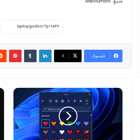
منبع: MacRumors
لینکدین
‫تامبلر
پینترست
فیسبوک
X
چ
ف
گ
ا
و
ل
ن
ک
ه
و
ا
ن
ز
۹
ا
ا