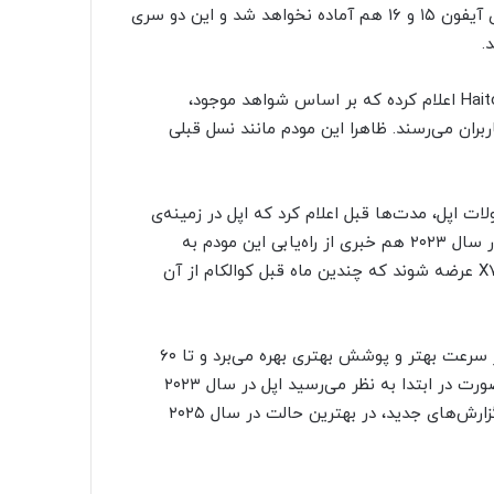
بر اساس گزارش‌های منتشر شده، به نظر می‌رسد این مودم برای آیفون ۱۵ و ۱۶ هم آماده نخواهد شد و این دو سری
.
به تازگی یکی از تحلیلگران شرکت Haitong International Securities اعلام کرده که بر اساس شواهد موجود،
کوالکام به دست کاربران می‌رسند. ظاهرا این مودم مانند نسل قبلی
 اپل، مدت‌ها قبل اعلام کرد که اپل در زمینه‌ی
توسعه‌ی مودم اختصاصی با چالش‌های متعددی روبرو شده و در سال ۲۰۲۳ هم خبری از راه‌یابی این مودم به
آیفون‌ها نخواهد بود. هر ۴ مدل آیفون ۱۵ قرار است با مودم X70 عرضه شوند که چندین ماه قبل کوالکام از آن
این مودم به لطف بهبود قابلیت‌های یادگیری ماشینی، در کل از سرعت بهتر و پوشش بهتری بهره می‌برد و تا ۶۰
درصد انرژی کمتری نسبت به نسل قبلی مصرف می‌کند. در هر صورت در ابتدا به نظر می‌رسید اپل در سال ۲۰۲۳
استفاده از مودم اختصاصی را آغاز خواهد کرد ولی با توجه به گزارش‌های جدید، در بهترین حالت در سال ۲۰۲۵