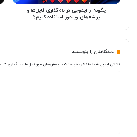
ی
س
م
چگونه از ایموجی در نام‌گذاری فایل‌ها و
پ
و
ی
پوشه‌های ویندوز استفاده کنیم؟
ج
س‌
ی
ا
د
ی
ر
ک
ن
س
دیدگاهتان را بنویسید
ا
ب
م‌
ا
نشانی ایمیل شما منتشر نخواهد شد.
بخش‌های موردنیاز علامت‌گذاری شده‌
گ
چ
ذ
ه
د
ا
ا
ی
ر
ر
ی
د
د
ف
ه
گ
ا
م
ا
ی
ی
ل‌
ن
ه
ه
پ
*
ا
ر