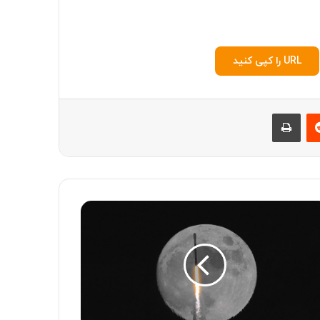
URL را کپی کنید
‫رددیت
چاپ