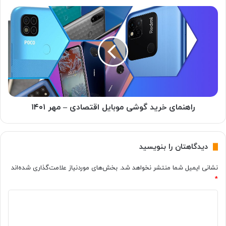
م
ر
ی
ا
ن
ه
و
ن
ت
م
۱
ا
۲
ی
چ
خ
ه
ر
م
ی
راهنمای خرید گوشی موبایل اقتصادی – مهر ۱۴۰۱
ی‌
د
د
گ
ا
و
دیدگاهتان را بنویسید
ن
ش
ی
ی
نشانی ایمیل شما منتشر نخواهد شد.
بخش‌های موردنیاز علامت‌گذاری شده‌اند
م
م
*
؟
و
ب
د
ا
ی
ی
ل