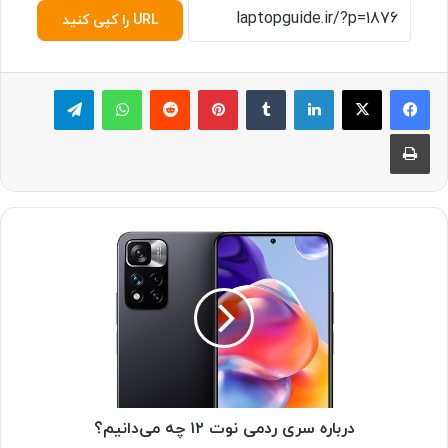
URL را کپی کنید
لینکدین
‫تامبلر
پینترست
‫رددیت
واتس آپ
تلگرام
چاپ
د
ر
ب
ا
ر
ه
س
ر
ی
ر
درباره سری ردمی نوت ۱۲ چه می‌دانیم؟
د