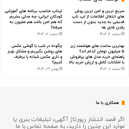
سریع ترین و امن ترین روش
لپتاپ مناسب برنامه های آموزشی
های انتقال اطلاعات از لپ تاپ
کودکان ایرانی؛ چه مدلی بخریم
قدیمی به جدید بدون از دست
که هم امن باشد هم مقرون به
رفتن فایل ها
صرفه؟
اسفند 4, 1404
اسفند 3, 1404
بهترین ساعت های هوشمند زیر
چگونه در شب با گوشی عکس
۵ میلیون تومان کدام اند؟
های روشن بگیریم و مشکل نویز
راهنمای خرید مدل های پرفروش
و تاری عکس شبانه را برطرف
با امکانات کامل و ارزش خرید بالا
کنیم؟
اسفند 2, 1404
بهمن 29, 1404
همکاری با ما
اگر قصد انتشار رپورتاژ آگهی، تبلیغات بنری یا
موارد این چنین را دارید، به صفحه تماس با ما