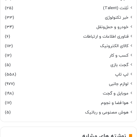
تَلِنت (Talent)
(25)
خبر تکنولوژی
(33)
خودرو و حمل‌و‌نقل
(34)
فناوری اطلاعات و ارتباطات
(6)
کالای الکترونیک
(112)
کسب و کار
(12)
گجت بازی
(5)
لپ تاپ
(558)
لوازم جانبی
(977)
موبایل و گجت
(198)
هوا فضا و نجوم
(17)
هوش مصنوعی و رباتیک
(5)
نوشته های مشابه