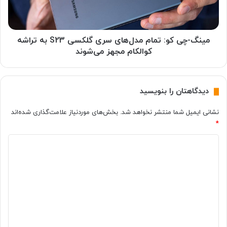
خ
ی
ف
ک
ی
و
ف
:
مینگ-چی کو: تمام مدل‌های سری گلکسی S23 به تراشه
و
ت
کوالکام مجهز می‌شوند
ی
م
ژ
ا
ه
م
دیدگاهتان را بنویسید
ت
م
و
د
نشانی ایمیل شما منتشر نخواهد شد.
بخش‌های موردنیاز علامت‌گذاری شده‌اند
س
ل‌
*
ط
ه
ه
ا
د
م
ی
ر
س
ی
ا
ر
د
ه
ی
ا
گ
گ
و
ل
ا
ل
ک
ه
ب
س