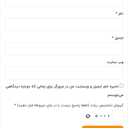
ه‌
ی
*
م
S
ن
نام
*
2
ا
3
س
ب
ب
ه
ت
ایمیل
*
ت
ا
ر
ع
ا
ی
ش
ا
ه
وب‌ سایت
د
ک
ق
و
ر
ا
ب
ل
ذخیره نام، ایمیل و وبسایت من در مرورگر برای زمانی که دوباره دیدگاهی
ا
ک
می‌نویسم.
ن
ا
و
م
کپچای تشخیص ربات (لطفا پاسخ درست را در جای مربوطه قرار دهید)
*
غ
م
د
ج
+
1
=
5
ی
ه
ر