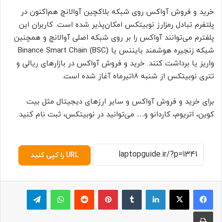
خرید و فروش آواکس روی شبکه بلاکچین آوالانچ هم‌اکنون در
پلتفرم تبادل رمزارز نوبیتکس امکان‌پذیر شده است. کاربران این
پلفترم می‌توانند آواکس را بر روی شبکه اصلی آوالانچ و همچنین
شبکه زنجیره هوشمند بایننس یا Binance Smart Chain (BSC)
واریز یا برداشت کنند. خرید و فروش آواکس در بازارهای ریالی و
تتری نوبیتکس از شنبه 18تیرماه آغاز شده است.
برای خرید و فروش آواکس و سایر ارزهای دیجیتال مثل بیت
کوین، اتریوم، کاردانو و… می‌توانید در نوبیتکس، ثبت نام کنید.
URL را کپی کنید
لینکدین
‫تامبلر
پینترست
‫رددیت
واتس آپ
تلگرام
چاپ