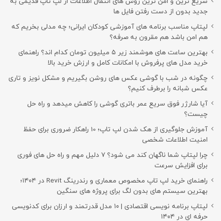
سریع ترین و امن ترین روش های انتقال اطلاعات از لپ تاپ قدیمی به
جدید بدون از دست رفتن فایل ها
لپتاپ مناسب برنامه های آموزشی کودکان ایرانی؛ چه مدلی بخریم که
هم امن باشد هم مقرون به صرفه؟
بهترین ساعت های هوشمند زیر ۵ میلیون تومان کدام اند؟ راهنمای
خرید مدل های پرفروش با امکانات کامل و ارزش خرید بالا
چگونه در شب با گوشی عکس های روشن بگیریم و مشکل نویز و تاری
عکس شبانه را برطرف کنیم؟
آیا شارژر فوق سریع عمر باتری گوشی را کاهش میدهد و راه حل
چیست؟
آموزش جلوگیری از هک شدن لپ تاپ؛ 10 راهکار ضروری برای حفظ
امنیت اطلاعات شخصی
چرا لپتاپ شما ناگهان کند می شود؟ ۷ دلیل مهم و راه حل های فوری
برای افزایش سرعت
راهنمای خرید لپ تاپ مخصوص معماری و رندرینگ Revit در ۱۴۰۴؛
بهترین سیستم های بدون لگ برای پروژه های سنگین
لپتاپ برنامه نویسی اقتصادی | ۱۰ مدل قدرتمند و ارزان برای کدنویسی
حرفه ای در ۱۴۰۴