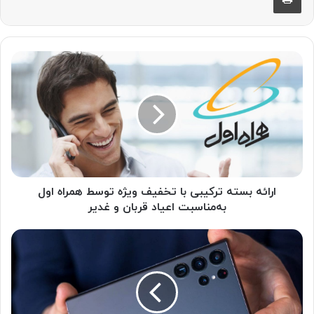
ا
ر
ا
ئ
ه
ب
س
ت
ه
ت
ارائه بسته ترکیبی با تخفیف ویژه توسط همراه اول
ر
به‌مناسبت اعیاد قربان و غدیر
ک
ی
م
ب
ی
ی
ن
ب
گ
ا
-
ت
چ