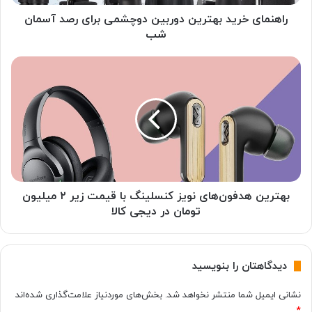
ر
ی
راهنمای خرید بهترین دوربین دوچشمی برای رصد آسمان
د
شب
ب
ه
ب
ت
ه
ر
ت
ی
ر
ن
ی
د
ن
و
ه
ر
د
ب
ف
ی
و
بهترین هدفون‌های نویز کنسلینگ با قیمت زیر ۲ میلیون
ن
ن‌
تومان در دیجی کالا
د
ه
و
ا
چ
ی
دیدگاهتان را بنویسید
ش
ن
م
و
نشانی ایمیل شما منتشر نخواهد شد.
بخش‌های موردنیاز علامت‌گذاری شده‌اند
ی
ی
ب
*
ز