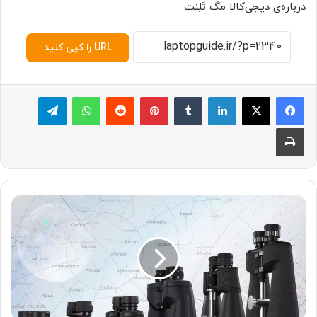
درباره‌ی دیجی‌کالا مگ تَلِنت
URL را کپی کنید
لینکدین
‫تامبلر
پینترست
‫رددیت
واتس آپ
تلگرام
چاپ
ر
ا
ه
ن
م
ا
ی
خ