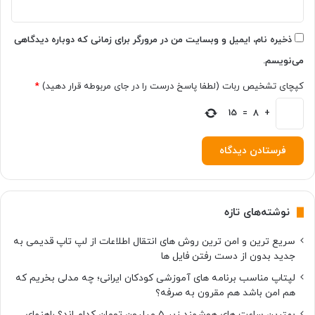
و
ن
ت
ذخیره نام، ایمیل و وبسایت من در مرورگر برای زمانی که دوباره دیدگاهی
و
می‌نویسم.
م
ا
کپچای تشخیص ربات (لطفا پاسخ درست را در جای مربوطه قرار دهید)
*
ن
د
+
8
=
15
ر
د
ی
ج
ی
ک
نوشته‌های تازه
ا
ل
سریع ترین و امن ترین روش های انتقال اطلاعات از لپ تاپ قدیمی به
ا
جدید بدون از دست رفتن فایل ها
لپتاپ مناسب برنامه های آموزشی کودکان ایرانی؛ چه مدلی بخریم که
هم امن باشد هم مقرون به صرفه؟
بهترین ساعت های هوشمند زیر ۵ میلیون تومان کدام اند؟ راهنمای