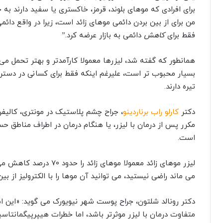
برای افرادی که موهای بلوند، قرمز، خاکستری یا سفید دارند ب
من برای از بین بردن دائمی موهای زائد است، زیرا در واقع دائم
فقط برای
کاهش
دائمی به بازار عرضه کرد.”
همانطور که گفته شد، لیزرها معمولا کارآمدتر و بهتر تحمل می
بسیار محبوب تر است، علیرغم اینکه فقط برای کسانی در د
تیره دارند.
دکتر
کارلو راب برناردینو
، جراح چشم پلاستیک در مونتری، کالیفر
مکرر پس از درمان با لیزر، یا هنگام درمان در اطراف مناطق حس
است.
لیزر موهای زائد معمولا موه
می ماند راضی نیستید، می توانید آن موها را با الکترولیز از بین 
دکتر رونالد شلتون، جراح پوست شهر نیویورک می گوید: «این ام
متفاوت درمان با لیزر موثرتر باشد، اما خطرات هیپرپیگمانت