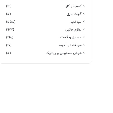
کسب و کار
(12)
گجت بازی
(5)
لپ تاپ
(558)
لوازم جانبی
(977)
موبایل و گجت
(198)
هوا فضا و نجوم
(17)
هوش مصنوعی و رباتیک
(5)