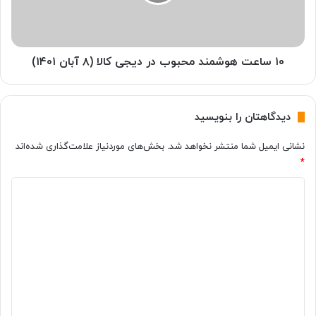
ت
د
ه
۲
و
۰
ش
د
م
۱۰ ساعت هوشمند محبوب در دیجی کالا (۸ آبان ۱۴۰۱)
ر
ن
ص
د
د
م
دیدگاهتان را بنویسید
س
ح
ر
ب
نشانی ایمیل شما منتشر نخواهد شد.
بخش‌های موردنیاز علامت‌گذاری شده‌اند
ی
و
*
ع‌
ب
ت
د
د
ر
ر
ا
د
ی
ز
ی
د
ن
ج
گ
س
ی
ل
ک
ا
ق
ا
ه
ب
ل
ل
ا
*