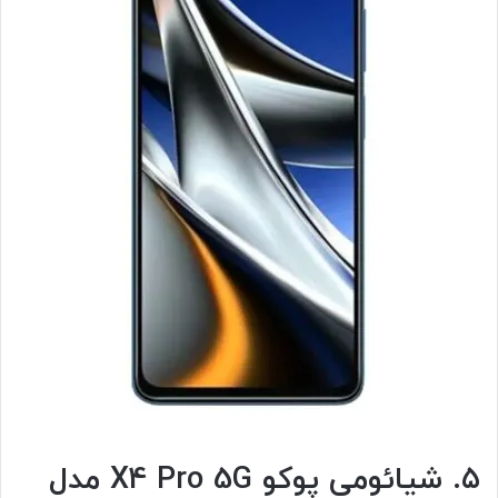
۵. شیائومی پوکو X4 Pro 5G مدل