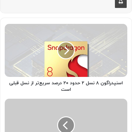
ا
س
ن
پ
د
ر
ا
گ
و
ن
اسنپدراگون ۸ نسل ۲ حدود ۲۰ درصد سریع‌تر از نسل قبلی
۸
است
ن
س
۱
ل
۰
۲
س
ح
ا
د
ع
و