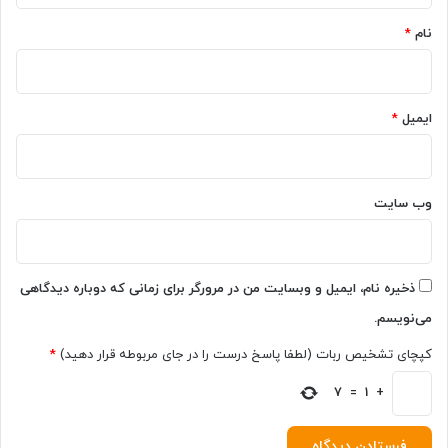
ی
(
نام
*
ا
۸
س
آ
ت
ب
ا
ایمیل
*
ن
۱
۴
۰
وب‌ سایت
۱
)
ذخیره نام، ایمیل و وبسایت من در مرورگر برای زمانی که دوباره دیدگاهی
می‌نویسم.
کپچای تشخیص ربات (لطفا پاسخ درست را در جای مربوطه قرار دهید)
*
7
=
1
+