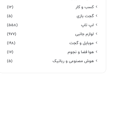
کسب و کار
(12)
گجت بازی
(5)
لپ تاپ
(558)
لوازم جانبی
(977)
موبایل و گجت
(198)
هوا فضا و نجوم
(17)
هوش مصنوعی و رباتیک
(5)