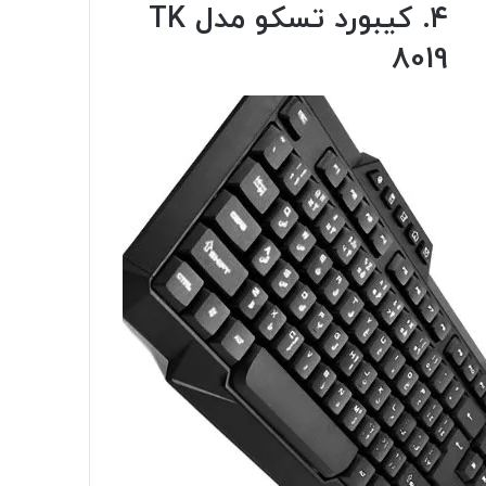
۴. کیبورد تسکو مدل TK
8019