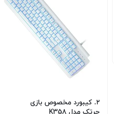
۲. کیبورد مخصوص بازی
جرتک مدل K358