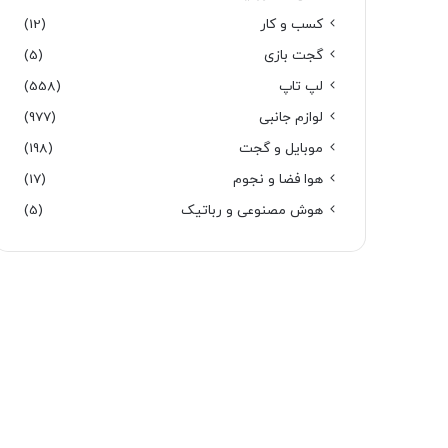
کسب و کار
(12)
گجت بازی
(5)
لپ تاپ
(558)
لوازم جانبی
(977)
موبایل و گجت
(198)
هوا فضا و نجوم
(17)
هوش مصنوعی و رباتیک
(5)