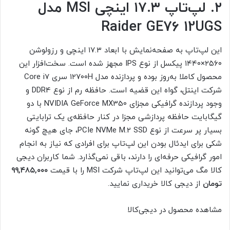
۲. لپ‌تاپ ۱۷.۳ اینچی MSI مدل
Raider GE76 12UGS
این لپ‌تاپ به صفحه‌نمایش با ابعاد ۱۷.۳ اینچی و رزولوشن
۲۵۶۰×۱۴۴۰ پیکسل از نوع IPS مجهز شده است. سخت‌افزار این
محصول کاملا به‌روز بوده و پردازنده مدل ۱۲۷۰۰H سری Core i7
شرکت اینتل، گواه این قضیه است. حافظه رم از نوع DDR4 و
وجود پردازنده گرافیکی مجزای NVIDIA GeForce MX350 با دو
گیگابایت حافظه پردازشی مجزا در کنار حافظه‌ی یک ترابایتی
بسیار پر سرعت از نوع PCIe NVMe M.2 SSD، جای هیچ گونه
شکی برای ایدئال بودن این لپ‌تاپ برای افرادی که نیاز به انجام
امور گرافیکی حرفه‌ای را دارند، باقی نمی‌گذارد. شما کاربران دیجی
کالا مگ می‌توانید این لپ‌تاپ شرکت MSI را با قیمت
۹۹,۴۸۵,۰۰۰
تومان
از
دیجی کالا خریداری نمایید.
مشاهده محصول در دیجی‌کالا