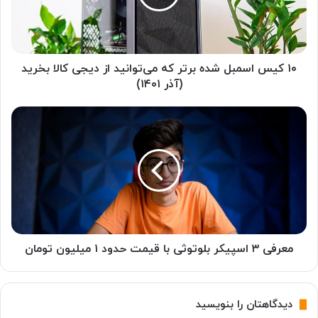
ا
س
م
ب
ل
۱۰ کیس‌ اسمبل شده برتر که می‌توانید از دیجی کالا بخرید
ش
(آذر ۱۴۰۱)
د
ه
م
ب
ع
ر
ر
ت
ف
ر
ی
ک
۳
ه
ا
م
س
ی‌
پ
ت
ی
معرفی ۳ اسپیکر بلوتوثی با قیمت حدود ۱ میلیون تومان
و
ک
ا
ر
ن
ب
دیدگاهتان را بنویسید
ی
ل