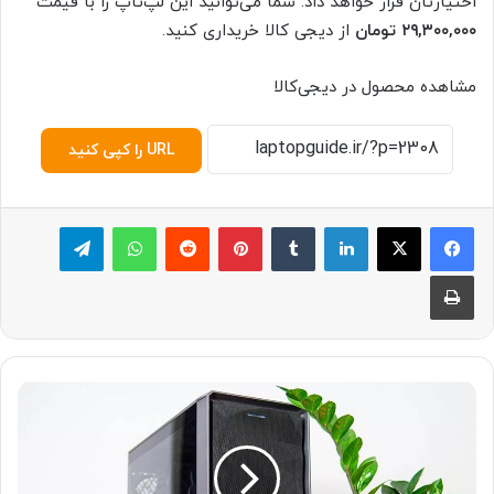
اختیارتان قرار خواهد داد. شما می‌توانید این لپ‌تاپ را با قیمت
۲۹,۳۰۰,۰۰۰
تومان
از دیجی کالا خریداری کنید.
مشاهده محصول در دیجی‌کالا
URL را کپی کنید
لینکدین
‫تامبلر
پینترست
‫رددیت
واتس آپ
تلگرام
چاپ
۱
۰
ک
ی
س‌