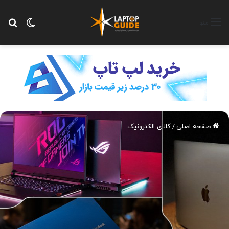
تغییر پ
جس
منو
صفحه اصلی
/
کالای الکترونیک