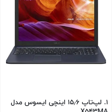
۱. لپ‌‌تاپ ۱۵٫۶ اینچی ایسوس مدل
X543MA