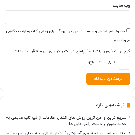
۰
وب‌ سایت
ت
۱
و
)
م
ا
ن
ذخیره نام، ایمیل و وبسایت من در مرورگر برای زمانی که دوباره دیدگاهی
می‌نویسم.
کپچای تشخیص ربات (لطفا پاسخ درست را در جای مربوطه قرار دهید)
*
12
=
8
+
نوشته‌های تازه
سریع ترین و امن ترین روش های انتقال اطلاعات از لپ تاپ قدیمی به
جدید بدون از دست رفتن فایل ها
لپتاپ مناسب برنامه های آموزشی کودکان ایرانی؛ چه مدلی بخریم که