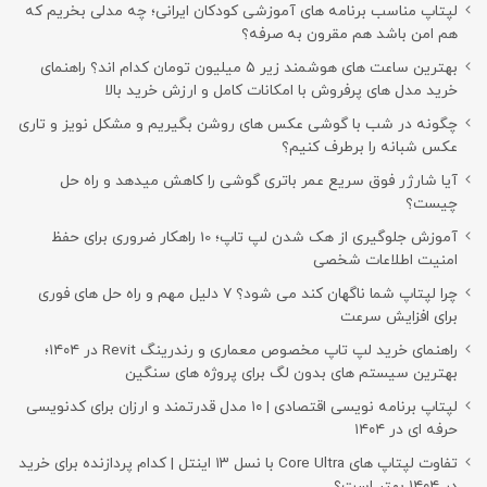
لپتاپ مناسب برنامه های آموزشی کودکان ایرانی؛ چه مدلی بخریم که
هم امن باشد هم مقرون به صرفه؟
بهترین ساعت های هوشمند زیر ۵ میلیون تومان کدام اند؟ راهنمای
خرید مدل های پرفروش با امکانات کامل و ارزش خرید بالا
چگونه در شب با گوشی عکس های روشن بگیریم و مشکل نویز و تاری
عکس شبانه را برطرف کنیم؟
آیا شارژر فوق سریع عمر باتری گوشی را کاهش میدهد و راه حل
چیست؟
آموزش جلوگیری از هک شدن لپ تاپ؛ 10 راهکار ضروری برای حفظ
امنیت اطلاعات شخصی
چرا لپتاپ شما ناگهان کند می شود؟ ۷ دلیل مهم و راه حل های فوری
برای افزایش سرعت
راهنمای خرید لپ تاپ مخصوص معماری و رندرینگ Revit در ۱۴۰۴؛
بهترین سیستم های بدون لگ برای پروژه های سنگین
لپتاپ برنامه نویسی اقتصادی | ۱۰ مدل قدرتمند و ارزان برای کدنویسی
حرفه ای در ۱۴۰۴
تفاوت لپتاپ های Core Ultra با نسل ۱۳ اینتل | کدام پردازنده برای خرید
در ۱۴۰۴ بهتر است؟