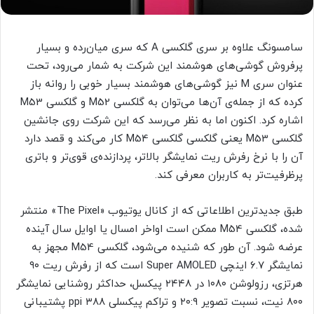
سامسونگ علاوه بر سری گلکسی A که سری میان‌رده و بسیار
پرفروش گوشی‌های هوشمند این شرکت به شمار می‌رود، تحت
عنوان سری M نیز گوشی‌های هوشمند بسیار خوبی را روانه باز
کرده که از جمله‌ی آن‌ها می‌توان به گلکسی M52 و گلکسی M53
اشاره کرد. اکنون اما به نظر می‌رسد که این شرکت روی جانشین
گلکسی M53 یعنی گلکسی گلکسی M54 کار می‌کند و قصد دارد
آن را با نرخ رفرش ریت نمایشگر بالاتر، پردازنده‌ی قوی‌تر و باتری
پرظرفیت‌تر به کاربران معرفی کند.
طبق جدیدترین اطلاعاتی که از کانال یوتیوب «The Pixel» منتشر
شده، گلکسی M54 ممکن است اواخر امسال یا اوایل سال آینده
عرضه شود. آن طور که شنیده می‌شود، گلکسی M54 مجهز به
نمایشگر ۶.۷ اینچی Super AMOLED است که از رفرش ریت ۹۰
هرتزی، رزولوشن ۱۰۸۰ در ۲۴۴۸ پیکسل، حداکثر روشنایی نمایشگر
۸۰۰ نیت، نسبت تصویر ۲۰:۹ و تراکم پیکسلی ۳۸۸ ppi پشتیبانی