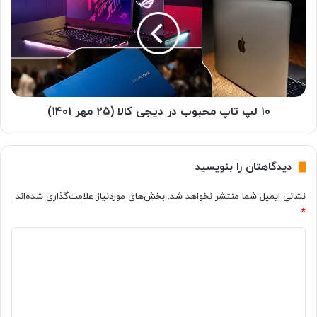
س
ل
و
پ
ن
ت
گ
ا
ب
پ
ا
م
ا
ح
ن
ب
۱۰ لپ تاپ محبوب در دیجی کالا (۲۵ مهر ۱۴۰۱)
د
و
ر
ب
و
د
دیدگاهتان را بنویسید
ی
ر
د
د
نشانی ایمیل شما منتشر نخواهد شد.
بخش‌های موردنیاز علامت‌گذاری شده‌اند
۱
ی
*
۳
ج
ع
ی
د
ر
ک
ض
ا
ی
ه
ل
د
م
ا
گ
ی‌
(