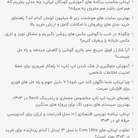
لپتاپ مناسب برنامه های آموزشی کودکان ایرانی؛ چه مدلی بخریم که
هم امن باشد هم مقرون به صرفه؟
بهترین ساعت های هوشمند زیر ۵ میلیون تومان کدام اند؟ راهنمای
خرید مدل های پرفروش با امکانات کامل و ارزش خرید بالا
چگونه در شب با گوشی عکس های روشن بگیریم و مشکل نویز و تاری
عکس شبانه را برطرف کنیم؟
آیا شارژر فوق سریع عمر باتری گوشی را کاهش میدهد و راه حل
چیست؟
آموزش جلوگیری از هک شدن لپ تاپ؛ 10 راهکار ضروری برای حفظ
امنیت اطلاعات شخصی
چرا لپتاپ شما ناگهان کند می شود؟ ۷ دلیل مهم و راه حل های فوری
برای افزایش سرعت
راهنمای خرید لپ تاپ مخصوص معماری و رندرینگ Revit در ۱۴۰۴؛
بهترین سیستم های بدون لگ برای پروژه های سنگین
لپتاپ برنامه نویسی اقتصادی | ۱۰ مدل قدرتمند و ارزان برای کدنویسی
حرفه ای در ۱۴۰۴
تفاوت لپتاپ های Core Ultra با نسل ۱۳ اینتل | کدام پردازنده برای خرید
در ۱۴۰۴ بهتر است؟