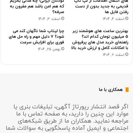
های انتقال اطلاعات از لپ تاپ
کودکان ایرانی؛ چه مدلی بخریم
قدیمی به جدید بدون از دست
که هم امن باشد هم مقرون به
رفتن فایل ها
صرفه؟
اسفند 4, 1404
اسفند 3, 1404
بهترین ساعت های هوشمند زیر
چرا لپتاپ شما ناگهان کند می
۵ میلیون تومان کدام اند؟
شود؟ ۷ دلیل مهم و راه حل های
راهنمای خرید مدل های پرفروش
فوری برای افزایش سرعت
با امکانات کامل و ارزش خرید بالا
بهمن 25, 1404
اسفند 2, 1404
همکاری با ما
اگر قصد انتشار رپورتاژ آگهی، تبلیغات بنری یا
موارد این چنین را دارید، به صفحه تماس با ما
مراجعه نمایید. همکاران ما از طریق شبکه‌های
اجتماعی و ایمیل آماده پاسخگویی به سوالات شما