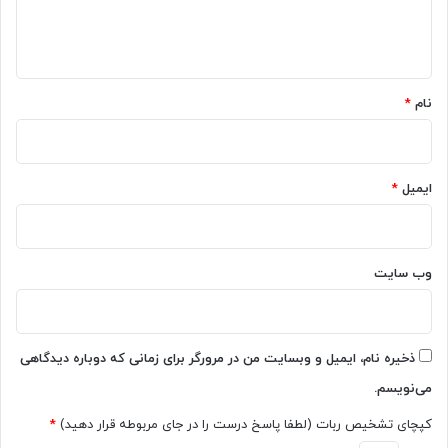
ش
۲
ا
و
۵
ه
د
م
ه
*
ر
نام
*
۱
۴
۰
۱
ایمیل
*
)
وب‌ سایت
ذخیره نام، ایمیل و وبسایت من در مرورگر برای زمانی که دوباره دیدگاهی
می‌نویسم.
کپچای تشخیص ربات (لطفا پاسخ درست را در جای مربوطه قرار دهید)
*