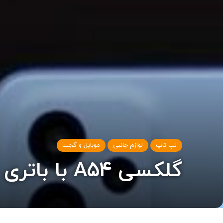
لپ تاپ
لوازم جانبی
موبایل و گجت
گلکسی A54 با باتری نسبتا بزرگ‌تر راهی بازار می‌شود