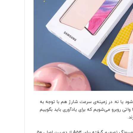
ود یا نه. در زمینه‌ی سرعت شارژ هم با توجه به
رویکرد محافظه‌کارانه‌ی سامسونگ، به احتمال زیاد با سرعت ۲۵ واتی روبرو می‌شویم که برای یادآوری باید بگوییم
S23 مجهز به دوربین اصلی ۶۴ مگاپیکسلی است ولی ظاهرا سامسونگ تصمیم گرفته برای A54 از دوربین اصلی ۵۰