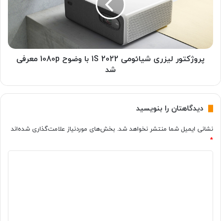
ع
ک
ش
ت
د
و
ه
ر
ر
ل
ا
ی
پروژکتور لیزری شیائومی 1S 2022 با وضوح 1080p معرفی
و
ز
شد
ص
ر
ل
ی
ک
ش
دیدگاهتان را بنویسید
ن
ی
ی
ا
نشانی ایمیل شما منتشر نخواهد شد.
بخش‌های موردنیاز علامت‌گذاری شده‌اند
م
ئ
*
؟
و
م
د
ی
1
ی
S
د
2
گ
0
2
ا