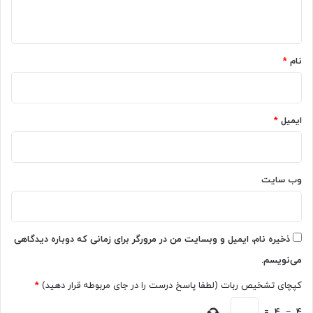
2
ه
ب
ا
*
و
نام
*
ض
و
ح
1
ایمیل
*
0
8
0
p
م
وب‌ سایت
ع
ر
ف
ی
ذخیره نام، ایمیل و وبسایت من در مرورگر برای زمانی که دوباره دیدگاهی
ش
می‌نویسم.
د
کپچای تشخیص ربات (لطفا پاسخ درست را در جای مربوطه قرار دهید)
*
=
4
−
4