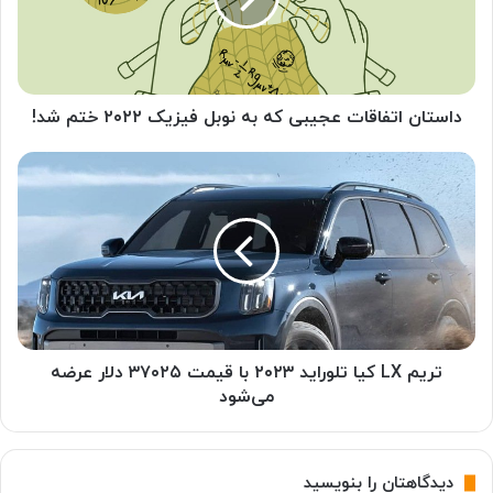
ن
ا
ت
ف
ا
داستان اتفاقات عجیبی که به نوبل فیزیک ۲۰۲۲ ختم شد!
ق
ا
ت
ت
ر
ع
ی
ج
م
ی
L
ب
X
ی
ک
ک
ی
ه
ا
ب
ت
تریم LX کیا تلوراید ۲۰۲۳ با قیمت ۳۷۰۲۵ دلار عرضه
ه
ل
می‌شود
ن
و
و
ر
ب
ا
دیدگاهتان را بنویسید
ل
ی