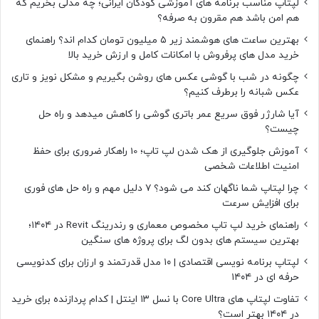
لپتاپ مناسب برنامه های آموزشی کودکان ایرانی؛ چه مدلی بخریم که
هم امن باشد هم مقرون به صرفه؟
بهترین ساعت های هوشمند زیر ۵ میلیون تومان کدام اند؟ راهنمای
خرید مدل های پرفروش با امکانات کامل و ارزش خرید بالا
چگونه در شب با گوشی عکس های روشن بگیریم و مشکل نویز و تاری
عکس شبانه را برطرف کنیم؟
آیا شارژر فوق سریع عمر باتری گوشی را کاهش میدهد و راه حل
چیست؟
آموزش جلوگیری از هک شدن لپ تاپ؛ 10 راهکار ضروری برای حفظ
امنیت اطلاعات شخصی
چرا لپتاپ شما ناگهان کند می شود؟ ۷ دلیل مهم و راه حل های فوری
برای افزایش سرعت
راهنمای خرید لپ تاپ مخصوص معماری و رندرینگ Revit در ۱۴۰۴؛
بهترین سیستم های بدون لگ برای پروژه های سنگین
لپتاپ برنامه نویسی اقتصادی | ۱۰ مدل قدرتمند و ارزان برای کدنویسی
حرفه ای در ۱۴۰۴
تفاوت لپتاپ های Core Ultra با نسل ۱۳ اینتل | کدام پردازنده برای خرید
در ۱۴۰۴ بهتر است؟