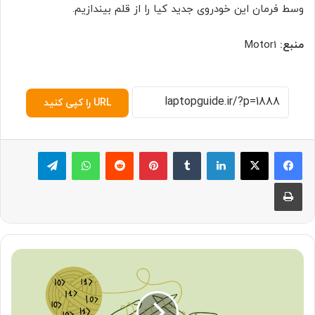
وسط فرمان این خودروی جدید کیا را از قلم بیندازیم.
منبع:
Motor1
URL را کپی کنید
لینکدین
‫تامبلر
پینترست
‫رددیت
واتس آپ
تلگرام
چاپ
د
ا
س
ت
ا