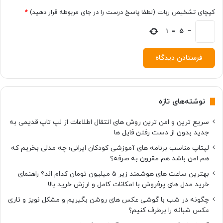
ه
ا
کپچای تشخیص ربات (لطفا پاسخ درست را در جای مربوطه قرار دهید)
*
ا
خ
ت
−
5
=
1
ی
ا
ر
ا
پ
ر
نوشته‌های تازه
ا
ت
سریع ترین و امن ترین روش های انتقال اطلاعات از لپ تاپ قدیمی به
و
جدید بدون از دست رفتن فایل ها
ر
ه
لپتاپ مناسب برنامه های آموزشی کودکان ایرانی؛ چه مدلی بخریم که
ا
هم امن باشد هم مقرون به صرفه؟
ق
بهترین ساعت های هوشمند زیر ۵ میلیون تومان کدام اند؟ راهنمای
ر
خرید مدل های پرفروش با امکانات کامل و ارزش خرید بالا
ا
ر
چگونه در شب با گوشی عکس های روشن بگیریم و مشکل نویز و تاری
گ
عکس شبانه را برطرف کنیم؟
ر