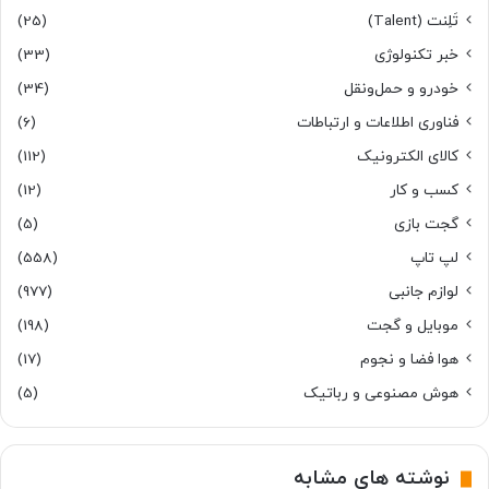
تَلِنت (Talent)
(25)
خبر تکنولوژی
(33)
خودرو و حمل‌و‌نقل
(34)
فناوری اطلاعات و ارتباطات
(6)
کالای الکترونیک
(112)
کسب و کار
(12)
گجت بازی
(5)
لپ تاپ
(558)
لوازم جانبی
(977)
موبایل و گجت
(198)
هوا فضا و نجوم
(17)
هوش مصنوعی و رباتیک
(5)
نوشته های مشابه