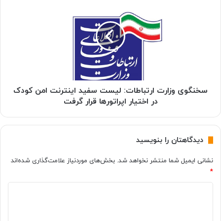
s
خ
s
ن
i
گ
c
و
W
ی
o
و
r
ز
l
ا
d
ر
سخنگوی وزارت ارتباطات: لیست سفید اینترنت امن کودک
P
ت
در اختیار اپراتورها قرار گرفت
r
ا
i
ر
m
ت
دیدگاهتان را بنویسید
a
ب
l
ا
نشانی ایمیل شما منتشر نخواهد شد.
بخش‌های موردنیاز علامت‌گذاری شده‌اند
O
ط
p
*
ا
s
ت
د
؛
:
م
ل
ی
ا
ی
د