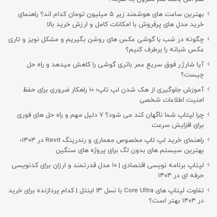
بهترین ساعت های هوشمند زیر ۵ میلیون تومان کدام اند؟ راهنمای
خرید مدل های پرفروش با امکانات کامل و ارزش خرید بالا
چگونه در شب با گوشی عکس های روشن بگیریم و مشکل نویز و تاری
عکس شبانه را برطرف کنیم؟
آیا شارژر فوق سریع عمر باتری گوشی را کاهش میدهد و راه حل
چیست؟
آموزش جلوگیری از هک شدن لپ تاپ؛ 10 راهکار ضروری برای حفظ
امنیت اطلاعات شخصی
چرا لپتاپ شما ناگهان کند می شود؟ ۷ دلیل مهم و راه حل های فوری
برای افزایش سرعت
راهنمای خرید لپ تاپ مخصوص معماری و رندرینگ Revit در ۱۴۰۴؛
بهترین سیستم های بدون لگ برای پروژه های سنگین
لپتاپ برنامه نویسی اقتصادی | ۱۰ مدل قدرتمند و ارزان برای کدنویسی
حرفه ای در ۱۴۰۴
تفاوت لپتاپ های Core Ultra با نسل ۱۳ اینتل | کدام پردازنده برای خرید
در ۱۴۰۴ بهتر است؟