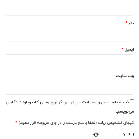
ه
ن
ی
ه
ت
*
خ
نام
*
و
د
ر
ا
ایمیل
*
ا
ز
د
س
ت
وب‌ سایت
د
ا
د
ه
ذخیره نام، ایمیل و وبسایت من در مرورگر برای زمانی که دوباره دیدگاهی
ا
می‌نویسم.
س
ت
کپچای تشخیص ربات (لطفا پاسخ درست را در جای مربوطه قرار دهید)
*
؟
=
7
+
1