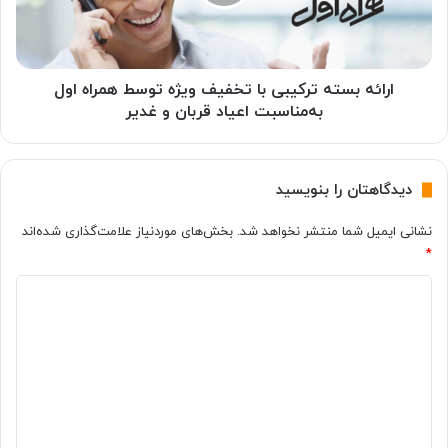
ر
ب
ی
س
د
ت
ت
ه
و
ت
ارائه بسته ترکیبی با تخفیف ویژه توسط همراه اول
ی
ر
به‌مناسبت اعیاد قربان و غدیر
ی
ک
ت
ی
ر
ب
دیدگاهتان را بنویسید
ت
ی
و
ب
نشانی ایمیل شما منتشر نخواهد شد.
بخش‌های موردنیاز علامت‌گذاری شده‌اند
س
ا
*
ط
ت
ا
خ
د
ی
ف
ل
ی
ی
ا
ف
د
ن
و
م
گ
ی
ا
ژ
ا
س
ه
ه
ک
ت