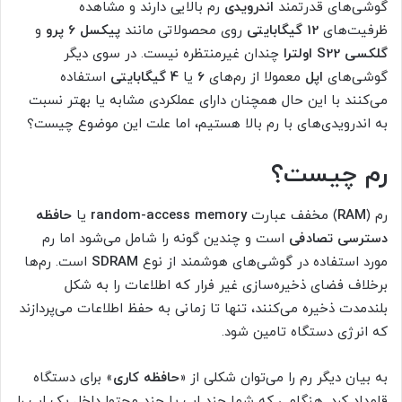
گوشی‌های قدرتمند
اندرویدی
رم بالایی دارند و مشاهده
ظرفیت‌های
12 گیگابایتی
روی محصولاتی مانند
پیکسل 6 پرو
و
گلکسی S22 اولترا
چندان غیرمنتظره نیست. در سوی دیگر
گوشی‌های
اپل
معمولا از رم‌های
6
یا
4 گیگابایتی
استفاده
می‌کنند با این حال همچنان دارای عملکردی مشابه یا بهتر نسبت
به اندرویدی‌های با رم بالا هستیم، اما علت این موضوع چیست؟
رم چیست؟
رم (
RAM
) مخفف عبارت
random-access memory
یا
حافظه
دسترسی تصادفی
است و چندین گونه را شامل می‌شود اما رم
مورد استفاده در گوشی‌های هوشمند از نوع
SDRAM
است. رم‌ها
برخلاف فضای ذخیره‌سازی غیر فرار که اطلاعات را به شکل
بلندمدت ذخیره می‌کنند، تنها تا زمانی به حفظ اطلاعات می‌پردازند
که انرژی دستگاه تامین شود.
به بیان دیگر رم را می‌توان شکلی از «
حافظه کاری
» برای دستگاه
قلمداد کرد. هنگامی که شما چند اپ یا چند محتوا داخل یک اپ را