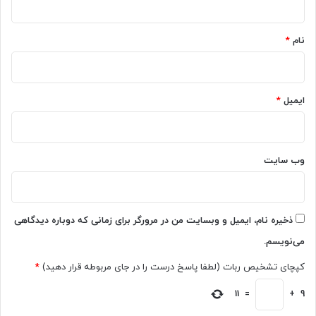
د
و
*
ر
س
خ
نام
*
ط
ط
ه
ر
م
ا
ر
س
ایمیل
*
ا
ت
ه
ا
و
ل
وب‌ سایت
ب
ه‌
م
ن
ذخیره نام، ایمیل و وبسایت من در مرورگر برای زمانی که دوباره دیدگاهی
ا
می‌نویسم.
س
ب
کپچای تشخیص ربات (لطفا پاسخ درست را در جای مربوطه قرار دهید)
*
ت
ا
9
+
=
11
ع