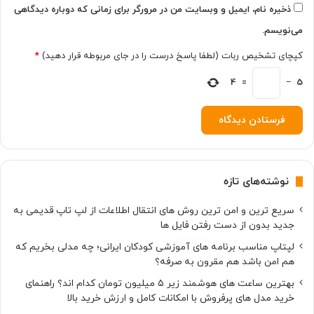
ه
ک
ذخیره نام، ایمیل و وبسایت من در مرورگر برای زمانی که دوباره دیدگاهی
د
ر
می‌نویسم.
ن
د
ب
ر
کپچای تشخیص ربات (لطفا پاسخ درست را در جای مربوطه قرار دهید)
*
ا
ا
ل
ن
5
−
=
4
د
د
ا
ر
ر
و
د
ی
د
و
نوشته‌های تازه
i
O
سریع ترین و امن ترین روش های انتقال اطلاعات از لپ تاپ قدیمی به
S
جدید بدون از دست رفتن فایل ها
لپتاپ مناسب برنامه های آموزشی کودکان ایرانی؛ چه مدلی بخریم که
هم امن باشد هم مقرون به صرفه؟
بهترین ساعت های هوشمند زیر ۵ میلیون تومان کدام اند؟ راهنمای
خرید مدل های پرفروش با امکانات کامل و ارزش خرید بالا