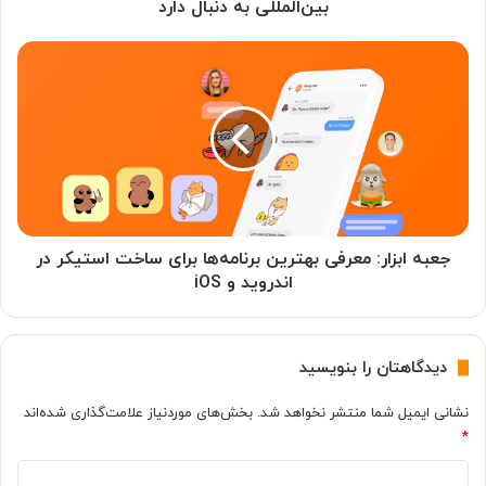
ق
بین‌المللی به دنبال دارد
ف
ن
ج
ا
ع
و
ب
ر
ه
ی
ا
:
ب
م
ز
ح
ا
د
ر
و
:
جعبه ابزار: معرفی بهترین برنامه‌ها برای ساخت استیکر در
د
م
اندروید و iOS
س
ع
ا
ر
ز
ف
دیدگاهتان را بنویسید
ی
ی
ا
ب
نشانی ایمیل شما منتشر نخواهد شد.
بخش‌های موردنیاز علامت‌گذاری شده‌اند
خ
ه
ی
*
ت
ر
ر
د
ا
ی