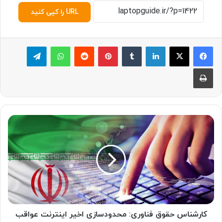
URL را کپی کنید
لینکدین
‫تامبلر
پینترست
‫رددیت
واتس آپ
تلگرام
چاپ
ک
ا
ر
ش
ن
ا
س
ح
ق
و
کارشناس حقوق فناوری: محدودسازی اخیر اینترنت عواقب