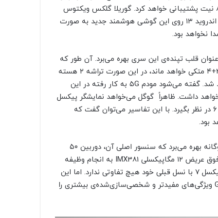
رزولوشن ۱۰۸۰ در ۲۴۴۸ پیکسل و حداکثر روشنایی نمایشگر ۸۰۰ نیت پشتیبانی خواهد کرد. گوریلا گلکس ویکتوس
نیز وظیفه مراقبت از این نمایشگر را بر عهده دارد. سیستم‌عامل اندروید ۱۳ روی این گوشی هوشمند جدید به صورت
نسل دوم پردازنده‌ی اختصاصی خود یعنی تنسور G2 به عنوان قلب تپنده‌ی این سری بهره می‌برد. آن طور که
شنیده شده، تنسور G2 همانند نسل پیشین خود به چینش ۲+۲+۴ متکی خواهد ماند، در این صورت تراشه ۲ هسته
قدرتمند، ۲ هسته متوسط و ۴ هسته کم‌مصرف را شامل خواهد شد. گفته می‌شود مودم ۵G به کار رفته در این
ساخت سامسونگ بوده و اگزینوس مودم ۵۳۰۰ نام خواهد داشت. ظاهراً گوگل می‌خواهد نمایشگر پیکسل
۷ را ۱ میلی‌متر باریک‌تر و ۲ میلی‌متر کوتاه‌تر از نمایشگر پیکسل ۶ در نظر بگیرد. با این تفاسیر می‌توان گفت که
این طور که به نظر می‌رسد، پیکسل ۷ از یک سیستم دوربین دوگانه بهره می‌برد که سنسور اصلی آن، دوربین ۵۰
مگاپیکسلی Isocell GN1 است. در کنار این سنسور نیز، دوربین فوق عریض ۱۲ مگاپیکسلی IMX381 به انجام وظیفه
می‌پردازد. باید اشاره کنیم که طبق شایعات، سیستم دوربین پیکسل ۷ با نسل قبلی خود هیچ تفاوتی ندارد. اما این
شرکت بزرگ فناوری ادعا کرده که پیکسل ۷ با تراشه‌ی تنسور G2 ویژگی‌های مفیدتر و شخصی‌سازی‌شده‌ی بیشتری را