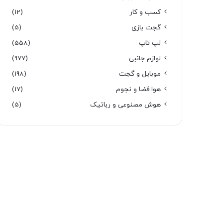
کسب و کار
(12)
گجت بازی
(5)
لپ تاپ
(558)
لوازم جانبی
(977)
موبایل و گجت
(198)
هوا فضا و نجوم
(17)
هوش مصنوعی و رباتیک
(5)