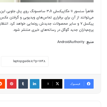
ظاهراً سنسور ۱۱ مگاپیکسلی ۳J1 سامسونگ ر
پیکسل ۷ و سایر محصولات جدیدش رونمایی خواهد کرد. انتظ
پرچم‌داران جدید گوگل در رسانه‌های خبری منتشر شود.
منبع:
AndroidAuthority
لینکدین
‫تامبلر
پینترست
فیسبوک
X