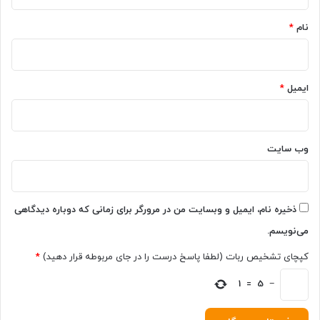
*
گ
خ
ا
نام
*
ی
ی
ر
ر
ا
ا
ی
ن
ایمیل
*
ن
آ
ت
غ
ر
ا
ن
ز
ت
وب‌ سایت
ب
ع
ه
و
ک
ا
ا
ق
ذخیره نام، ایمیل و وبسایت من در مرورگر برای زمانی که دوباره دیدگاهی
ر
ب
می‌نویسم.
ک
ب
ر
ی
کپچای تشخیص ربات (لطفا پاسخ درست را در جای مربوطه قرار دهید)
*
د
ن‌
ا
−
5
=
1
ل
م