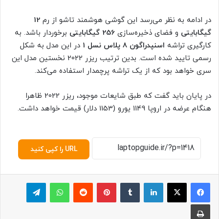
در ادامه به نظر می‌رسد این گوشی هوشمند تاشو از رم
12
گیگابایتی
و فضای ذخیره‌سازی
256
گیگابایتی
برخوردار باشد. به
کارگیری تراشه
اسنپدراگون 8 پلاس نسل 1
در این مدل به شکل
رسمی تایید شده است. بدین ترتیب ریزر 2022 نخستین مدل این
سری خواهد بود که از یک تراشه پرچمدار استفاده می‌کند.
در پایان باید گفت که طبق شایعات موجود، ریزر 2022 ظاهرا
هنگام عرضه در اروپا 1149 یورو (1153 دلار) قیمت خواهد داشت.
URL را کپی کنید
لینکدین
‫تامبلر
پینترست
‫رددیت
واتس آپ
تلگرام
چاپ