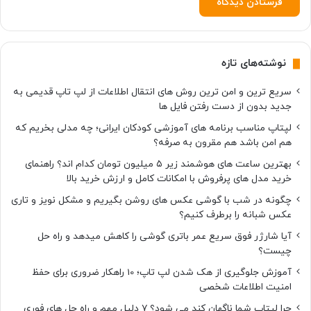
ل
ل
ی
ب
نوشته‌های تازه
ه
د
سریع ترین و امن ترین روش های انتقال اطلاعات از لپ تاپ قدیمی به
ن
جدید بدون از دست رفتن فایل ها
ب
ا
لپتاپ مناسب برنامه های آموزشی کودکان ایرانی؛ چه مدلی بخریم که
ل
هم امن باشد هم مقرون به صرفه؟
د
بهترین ساعت های هوشمند زیر ۵ میلیون تومان کدام اند؟ راهنمای
ا
خرید مدل های پرفروش با امکانات کامل و ارزش خرید بالا
ر
د
چگونه در شب با گوشی عکس های روشن بگیریم و مشکل نویز و تاری
عکس شبانه را برطرف کنیم؟
آیا شارژر فوق سریع عمر باتری گوشی را کاهش میدهد و راه حل
چیست؟
آموزش جلوگیری از هک شدن لپ تاپ؛ 10 راهکار ضروری برای حفظ
امنیت اطلاعات شخصی
چرا لپتاپ شما ناگهان کند می شود؟ ۷ دلیل مهم و راه حل های فوری