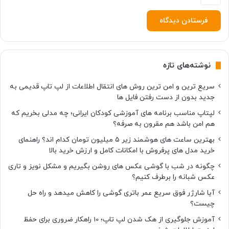
ر
و
ن
م
ا
ی
نوشته‌های تازه
ی
ک
سریع ترین و امن ترین روش های انتقال اطلاعات از لپ تاپ قدیمی به
ر
جدید بدون از دست رفتن فایل ها
د
[
لپتاپ مناسب برنامه های آموزشی کودکان ایرانی؛ چه مدلی بخریم که
ت
هم امن باشد هم مقرون به صرفه؟
م
بهترین ساعت های هوشمند زیر ۵ میلیون تومان کدام اند؟ راهنمای
ا
خرید مدل های پرفروش با امکانات کامل و ارزش خرید بالا
ش
ا
چگونه در شب با گوشی عکس های روشن بگیریم و مشکل نویز و تاری
ک
عکس شبانه را برطرف کنیم؟
ن
آیا شارژر فوق سریع عمر باتری گوشی را کاهش میدهد و راه حل
ی
چیست؟
د
]
آموزش جلوگیری از هک شدن لپ تاپ؛ 10 راهکار ضروری برای حفظ