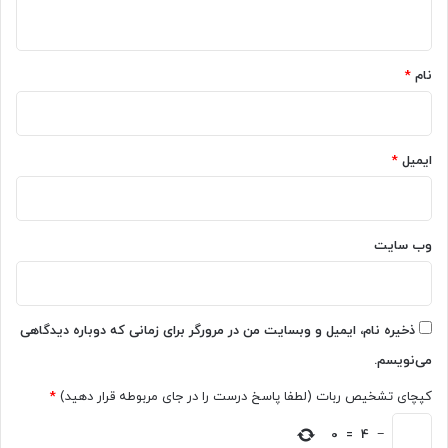
ه
م
ه
ی
ا
*
ل
ی
ی
نام
*
ج
و
د
ن
ی
د
د
ر
ایمیل
*
ش
خ
ب
و
ا
ا
ط
س
ر
وب‌ سایت
ت
ا
د
ح
ر
ی
ث
م
ذخیره نام، ایمیل و وبسایت من در مرورگر برای زمانی که دوباره دیدگاهی
ا
ت
می‌نویسم.
ن
ف
ی
ا
کپچای تشخیص ربات (لطفا پاسخ درست را در جای مربوطه قرار دهید)
*
ه
و
ت
−
4
=
0