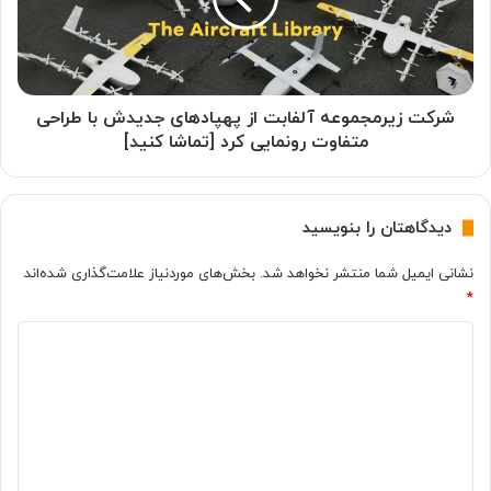
ز
ا
ی
ر
ر
ی
م
خ
ج
ش
م
شرکت زیرمجموعه آلفابت از پهپادهای جدیدش با طراحی
ن
و
متفاوت رونمایی کرد [تماشا کنید]
ا
ع
س
ه
ا
آ
دیدگاهتان را بنویسید
ی
ل
ی
ف
نشانی ایمیل شما منتشر نخواهد شد.
بخش‌های موردنیاز علامت‌گذاری شده‌اند
ش
ا
*
د
ب
؛
ت
د
ا
ا
ر
ز
ی
س
پ
د
ا
ه
گ
ل
پ
2
ا
ا
6
د