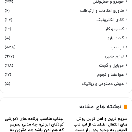
خودرو و حمل‌و‌نقل
(34)
فناوری اطلاعات و ارتباطات
(6)
کالای الکترونیک
(112)
کسب و کار
(12)
گجت بازی
(5)
لپ تاپ
(558)
لوازم جانبی
(977)
موبایل و گجت
(198)
هوا فضا و نجوم
(17)
هوش مصنوعی و رباتیک
(5)
نوشته های مشابه
سریع ترین و امن ترین روش
لپتاپ مناسب برنامه های آموزشی
های انتقال اطلاعات از لپ تاپ
کودکان ایرانی؛ چه مدلی بخریم
قدیمی به جدید بدون از دست
که هم امن باشد هم مقرون به