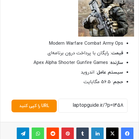
Modern Warfare Combat Army Ops
قیمت
: رایگان با پرداخت درون برنامه‌ای
سازنده
: Apex Alpha Shooter Gunfire Games
سیستم عامل
: اندروید
حجم
: 56.5 مگابایت
URL را کپی کنید
لینکدین
‫تامبلر
پینترست
‫رددیت
واتس آپ
تلگرام