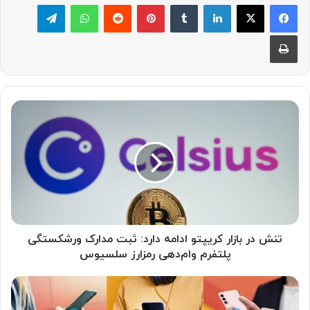
لینکدین
‫تامبلر
پینترست
‫رددیت
واتس آپ
تلگرام
چاپ
ت
ن
ش
د
ر
ب
ا
ز
ا
ر
تنش در بازار کریپتو ادامه دارد: ثبت مدارک ورشکستگی
ک
پلتفرم وام‌دهی رمزارز سلسیوس
ر
ی
س
پ
ا