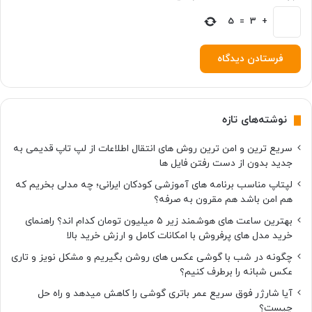
ا
h
ر
5
=
3
+
i
ز
n
س
g
ل
s
س
F
ی
i
و
n
نوشته‌های تازه
س
d
خ
سریع ترین و امن ترین روش های انتقال اطلاعات از لپ تاپ قدیمی به
ب
جدید بدون از دست رفتن فایل ها
ر
د
لپتاپ مناسب برنامه های آموزشی کودکان ایرانی؛ چه مدلی بخریم که
ا
هم امن باشد هم مقرون به صرفه؟
د
بهترین ساعت های هوشمند زیر ۵ میلیون تومان کدام اند؟ راهنمای
خرید مدل های پرفروش با امکانات کامل و ارزش خرید بالا
چگونه در شب با گوشی عکس های روشن بگیریم و مشکل نویز و تاری
عکس شبانه را برطرف کنیم؟
آیا شارژر فوق سریع عمر باتری گوشی را کاهش میدهد و راه حل
چیست؟