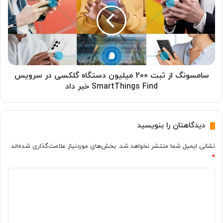
ت
م
و
س
ا
و
د
ن
ا
گ
م
ا
ه
ز
د
ث
سامسونگ از ثبت 200 میلیون دستگاه گلکسی در سرویس
ا
ب
SmartThings Find خبر داد
ر
ت
د
2
:
0
دیدگاهتان را بنویسید
ث
0
ب
م
نشانی ایمیل شما منتشر نخواهد شد.
بخش‌های موردنیاز علامت‌گذاری شده‌اند
ت
ی
*
م
ل
د
ی
د
ا
و
ر
ن
ی
ک
د
د
و
س
ر
گ
ت