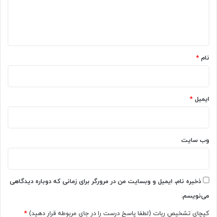
ش
گ
ا
ک
ا
ه
س
ه
ت
گ
*
گ
ل
ی
نام
*
ک
پ
س
ل
ی
ت
د
ف
ایمیل
*
ر
ر
س
م
ر
و
و
ا
ی
وب‌ سایت
م‌
س
د
S
ه
m
ی
a
ذخیره نام، ایمیل و وبسایت من در مرورگر برای زمانی که دوباره دیدگاهی
ر
r
می‌نویسم.
م
t
ز
T
کپچای تشخیص ربات (لطفا پاسخ درست را در جای مربوطه قرار دهید)
*