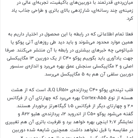
میان‌رده‌ی قدرتمند با دوربین‌های باکیفیت، تجربه‌ای عالی در
زمینه‌ی چند رسانه‌ای، شارژدهی بالای باتری و طراحی جذاب یاد
کرد.
فعلا تمام اطلاعاتی که در رابطه با این محصول در اختیار داریم به
همین موارد محدود می‌شوند و باید دید طی روزهای آتی پوکو یا
شیائومی چه خبرهای بیشتری در رابطه با آن منتشر می‌کنند. صرفا
جهت یادآوری باید بگوییم پوکو C40 از یک دوربین ۱۳ مگاپیکسلی
اصلی و ۲ مگاپیکسلی سنجش عمق بهره می‌برد و اندازه‌ی سنسور
دوربین سلفی آن هم به ۵ مگاپیکسل می‌رسد.
قلب تپنده‌ی پوکو C40 پردازنده‌ی JLQ LR510 است که از هشت
هسته از نوع Cortex-A55 بهره می‌برد که چهارتای آن از فرکانس
۲.۰ و چهارتای دیگر از فرکانس ۱٫۵ گیگاهرتز برخوردار هستند.
گفته می‌شود پوکو C50 از اندروید ۱۲، پردازنده‌ی هلیو A22 و
نمایشگر ۶٫۷ اینچی بهره خواهد برد و ظرفیت باتری آن هم تغییری
در مقایسه با قبل نخواهد داشت. همچنین شایعه شده دوربین