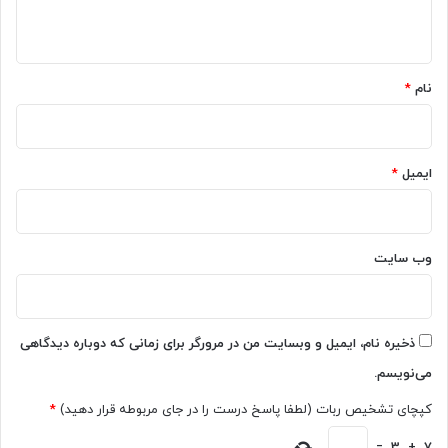
ش
ر
ه
و
ا
د
ه
*
ی
نام
*
ب
ا
ز
ا
ایمیل
*
ر
م
ی‌
ش
وب‌ سایت
و
د
ذخیره نام، ایمیل و وبسایت من در مرورگر برای زمانی که دوباره دیدگاهی
می‌نویسم.
کپچای تشخیص ربات (لطفا پاسخ درست را در جای مربوطه قرار دهید)
*
=
3
+
7