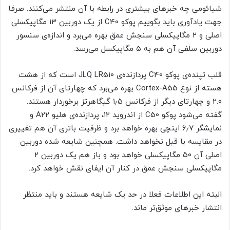
شیائومی چه خبرهای بیشتری در رابطه با آن منتشر می‌کنند. صرفا
جهت یادآوری باید بگوییم پوکو C40 از یک دوربین ۱۳ مگاپیکسلی
اصلی و ۲ مگاپیکسلی سنجش عمق بهره می‌برد و اندازه‌ی سنسور
دوربین سلفی آن هم به ۵ مگاپیکسل می‌رسد.
قلب تپنده‌ی پوکو C40 پردازنده‌ی JLQ LR510 است که از هشت
هسته از نوع Cortex-A55 بهره می‌برد که چهارتای آن از فرکانس
۲.۰ و چهارتای دیگر از فرکانس ۱٫۵ گیگاهرتز برخوردار هستند.
گفته می‌شود پوکو C50 از اندروید ۱۲، پردازنده‌ی هلیو A22 و
نمایشگر ۶٫۷ اینچی بهره خواهد برد و ظرفیت باتری آن هم تغییری
در مقایسه با قبل نخواهد داشت. همچنین شایعه شده دوربین
اصلی آن ۵۰ مگاپیکسلی خواهد بود و باز هم یک دوربین ۲
مگاپیکسلی سنجش عمق در کنار آن ایفای نقش خواهد کرد.
البته این اطلاعات فعلا در حد یک شایعه هستند و باید منتظر
انتشار خبرهای موثق‌تر ماند.