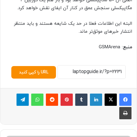
اصلی آن ۵۰ مگاپیکسلی خواهد بود و باز هم یک دوربین ۲
مگاپیکسلی سنجش عمق در کنار آن ایفای نقش خواهد کرد.
البته این اطلاعات فعلا در حد یک شایعه هستند و باید منتظر
انتشار خبرهای موثق‌تر ماند.
منبع:
GSMArena
URL را کپی کنید
لینکدین
‫تامبلر
پینترست
‫رددیت
واتس آپ
تلگرام
چاپ