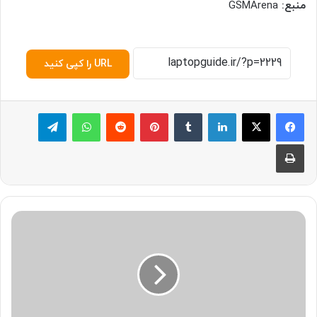
منبع:
GSMArena
URL را کپی کنید
لینکدین
‫تامبلر
پینترست
‫رددیت
واتس آپ
تلگرام
چاپ
ب
ر
ر
س
ی
ه
د