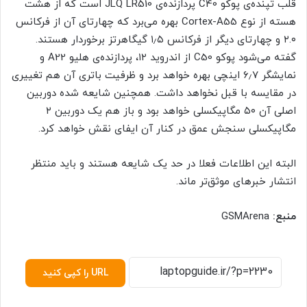
قلب تپنده‌ی پوکو C40 پردازنده‌ی JLQ LR510 است که از هشت
هسته از نوع Cortex-A55 بهره می‌برد که چهارتای آن از فرکانس
۲.۰ و چهارتای دیگر از فرکانس ۱٫۵ گیگاهرتز برخوردار هستند.
گفته می‌شود پوکو C50 از اندروید ۱۲، پردازنده‌ی هلیو A22 و
نمایشگر ۶٫۷ اینچی بهره خواهد برد و ظرفیت باتری آن هم تغییری
در مقایسه با قبل نخواهد داشت. همچنین شایعه شده دوربین
اصلی آن ۵۰ مگاپیکسلی خواهد بود و باز هم یک دوربین ۲
مگاپیکسلی سنجش عمق در کنار آن ایفای نقش خواهد کرد.
البته این اطلاعات فعلا در حد یک شایعه هستند و باید منتظر
انتشار خبرهای موثق‌تر ماند.
منبع:
GSMArena
URL را کپی کنید