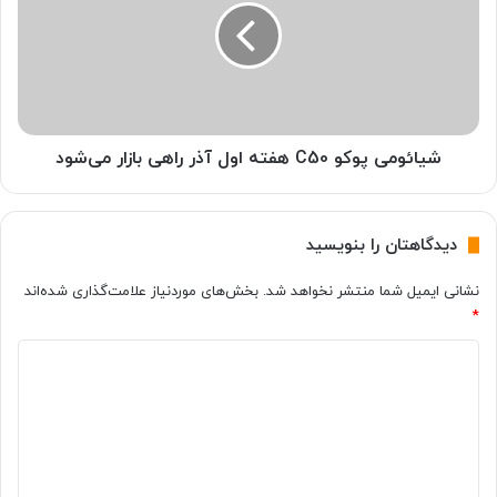
ه
ئ
ف
و
ت
م
ه
ی
ا
پ
و
و
ل
ک
شیائومی پوکو C50 هفته اول آذر راهی بازار می‌شود
آ
و
ذ
C
ر
5
دیدگاهتان را بنویسید
ر
0
ا
ه
نشانی ایمیل شما منتشر نخواهد شد.
بخش‌های موردنیاز علامت‌گذاری شده‌اند
ه
ف
*
ی
ت
ب
ه
د
ا
ا
ز
و
ی
ا
ل
د
ر
آ
گ
م
ذ
ی‌
ر
ا