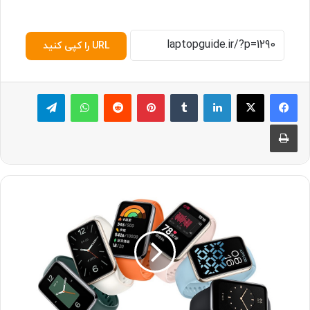
URL را کپی کنید
لینکدین
‫تامبلر
پینترست
‫رددیت
واتس آپ
تلگرام
چاپ
ش
ی
ا
ئ
و
م
ی
م