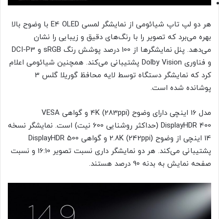
هر دو لپ تاپ شیائومی از نمایشگر لمسی E4 OLED با وضوح بالا
بهره می‌برد که تصویر را با رنگ‌های دقیق و زیبایی را نشان
می‌دهد. پنل نمایشگرها از 100 درصد پوشش رنگ sRGB و DCI-P3
و فناوری Dolby Vision پشتیبانی می‌کند. همچنین شیائومی اعلام
کرد که نمایشگر دستگاه توسط لایه محافظ گوریلا گلس 3
پوشانده شده است.
مدل 16 اینچی دارای وضوح 4K (283ppi) و گواهی VESA
DisplayHDR 400 (حداکثر روشنایی 600 نیت) است. نمایشگر نسخه
14 اینچی از وضوح 2.8K (242ppi) و گواهی DisplayHDR 500
پشتیبانی می‌کند. هر دو نمایشگر داری نسبت تصویر 16:10 و نسبت
صفحه نمایش به بدنه 90 درصد هستند.