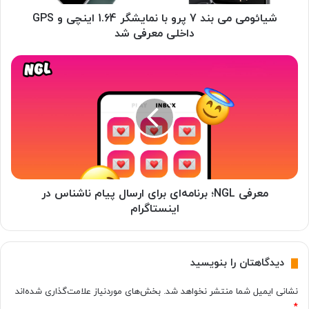
ی
ب
شیائومی می بند 7 پرو با نمایشگر 1.64 اینچی و GPS
ن
داخلی معرفی شد
د
7
م
پ
ع
ر
ر
و
ف
ب
ی
ا
N
ن
G
م
L
ا
؛
ی
ب
معرفی NGL؛ برنامه‌ای برای ارسال پیام ناشناس در
ش
ر
اینستاگرام
گ
ن
ر
ا
1
م
دیدگاهتان را بنویسید
.
ه‌
6
ا
نشانی ایمیل شما منتشر نخواهد شد.
بخش‌های موردنیاز علامت‌گذاری شده‌اند
4
ی
ا
*
ب