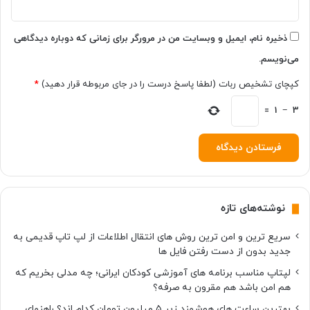
ی
ن
س
ذخیره نام، ایمیل و وبسایت من در مرورگر برای زمانی که دوباره دیدگاهی
ت
می‌نویسم.
ا
گ
کپچای تشخیص ربات (لطفا پاسخ درست را در جای مربوطه قرار دهید)
*
ر
ا
3
−
1
=
م
نوشته‌های تازه
سریع ترین و امن ترین روش های انتقال اطلاعات از لپ تاپ قدیمی به
جدید بدون از دست رفتن فایل ها
لپتاپ مناسب برنامه های آموزشی کودکان ایرانی؛ چه مدلی بخریم که
هم امن باشد هم مقرون به صرفه؟
بهترین ساعت های هوشمند زیر ۵ میلیون تومان کدام اند؟ راهنمای