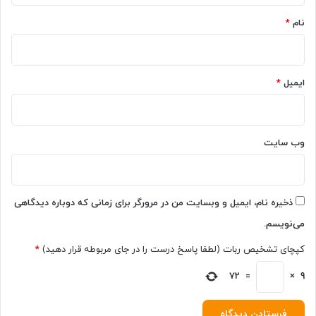
ح
4
خ
نام
*
ا
و
ی
د
ن
د
چ
ر
ایمیل
*
ی
1
و
2
G
م
P
ا
S
وب‌ سایت
ه
د
گ
ا
ذ
خ
ش
ل
ذخیره نام، ایمیل و وبسایت من در مرورگر برای زمانی که دوباره دیدگاهی
ت
ی
می‌نویسم.
ه
م
ر
ع
کپچای تشخیص ربات (لطفا پاسخ درست را در جای مربوطه قرار دهید)
*
س
ر
ی
ف
9
×
=
72
د
ی
ش