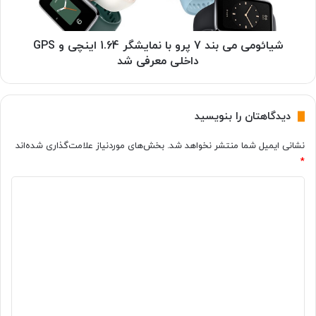
ر
م
و
ی
ش
ب
شیائومی می بند 7 پرو با نمایشگر 1.64 اینچی و GPS
N
ن
داخلی معرفی شد
F
د
T
7
ه
پ
دیدگاهتان را بنویسید
م
ر
ب
و
نشانی ایمیل شما منتشر نخواهد شد.
بخش‌های موردنیاز علامت‌گذاری شده‌اند
ه
ب
پ
*
ا
ا
ن
د
ی
م
ی
ا
ی
ن‌
ی
د
ت
ش
ر
گ
گ
ی
ر
ا
ن
1
ه
س
.
ط
6
*