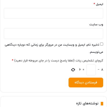
گ
ایمیل
*
ص
و
ل
ه
ی‌
و
ت
ا
ر
وب‌ سایت
و
ی
ی
ن
ع
ا
ذخیره نام، ایمیل و وبسایت من در مرورگر برای زمانی که دوباره دیدگاهی
م
می‌نویسم.
ل
ع
کپچای تشخیص ربات (لطفا پاسخ درست را در جای مربوطه قرار دهید)
*
د
8
م
−
=
6
ر
ش
د
ت
ج
ا
نوشته‌های تازه
ر