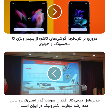
و
ر
ی
ب
ر
ت
ا
ر
مروری بر تاریخچه گوشی‌های تاشو؛ از پلیمر ویژن تا
ی
سامسونگ و هواوی
خ
چ
م
ه
د
گ
ی
و
ر
ش
ع
ی‌
ا
ه
م
ا
ل
ی
د
ت
ی
مدیرعامل دیجی‌کالا: فقدان سرمایه‌گذار اصلی‌ترین عامل
ا
ج
عدم رشد تجارت الکترونیک در ایران است