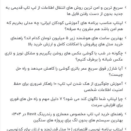
ت
سریع ترین و امن ترین روش های انتقال اطلاعات از لپ تاپ قدیمی به
ا
جدید بدون از دست رفتن فایل ها
ل
ک
لپتاپ مناسب برنامه های آموزشی کودکان ایرانی؛ چه مدلی بخریم که
ت
هم امن باشد هم مقرون به صرفه؟
ر
بهترین ساعت های هوشمند زیر ۵ میلیون تومان کدام اند؟ راهنمای
و
خرید مدل های پرفروش با امکانات کامل و ارزش خرید بالا
ن
ی
چگونه در شب با گوشی عکس های روشن بگیریم و مشکل نویز و تاری
ک
عکس شبانه را برطرف کنیم؟
د
آیا شارژر فوق سریع عمر باتری گوشی را کاهش میدهد و راه حل
ر
چیست؟
ا
ی
آموزش جلوگیری از هک شدن لپ تاپ؛ 10 راهکار ضروری برای حفظ
ر
امنیت اطلاعات شخصی
ا
چرا لپتاپ شما ناگهان کند می شود؟ ۷ دلیل مهم و راه حل های فوری
ن
برای افزایش سرعت
ا
س
راهنمای خرید لپ تاپ مخصوص معماری و رندرینگ Revit در ۱۴۰۴؛
ت
بهترین سیستم های بدون لگ برای پروژه های سنگین
لپتاپ برنامه نویسی اقتصادی | ۱۰ مدل قدرتمند و ارزان برای کدنویسی