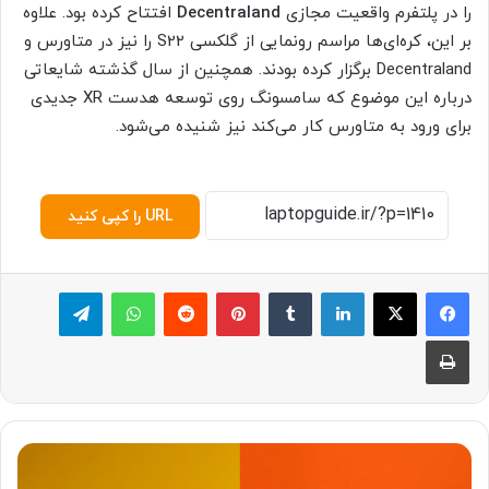
را در پلتفرم واقعیت مجازی
Decentraland
افتتاح کرده بود. علاوه
بر این، کره‌ای‌ها مراسم رونمایی از گلکسی S22 را نیز در متاورس و
Decentraland برگزار کرده بودند. همچنین از سال گذشته شایعاتی
درباره این موضوع که سامسونگ روی توسعه هدست XR جدیدی
برای ورود به متاورس کار می‌کند نیز شنیده می‌شود.
URL را کپی کنید
لینکدین
‫تامبلر
پینترست
‫رددیت
واتس آپ
تلگرام
چاپ
م
ر