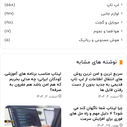
لپ تاپ
(558)
لوازم جانبی
(977)
موبایل و گجت
(198)
هوا فضا و نجوم
(17)
هوش مصنوعی و رباتیک
(5)
نوشته های مشابه
سریع ترین و امن ترین روش
لپتاپ مناسب برنامه های آموزشی
های انتقال اطلاعات از لپ تاپ
کودکان ایرانی؛ چه مدلی بخریم
قدیمی به جدید بدون از دست
که هم امن باشد هم مقرون به
رفتن فایل ها
صرفه؟
اسفند 4, 1404
اسفند 3, 1404
چرا لپتاپ شما ناگهان کند می
شود؟ ۷ دلیل مهم و راه حل های
فوری برای افزایش سرعت
بهمن 25, 1404