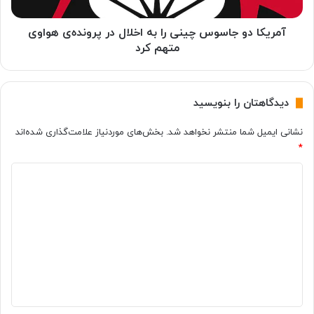
س
و
د
ج
ا
ا
آمریکا دو جاسوس چینی را به اخلال در پرونده‌ی هواوی
ن
س
متهم کرد
۲
و
۰
س
۲
چ
دیدگاهتان را بنویسید
۳
ی
ح
ن
نشانی ایمیل شما منتشر نخواهد شد.
بخش‌های موردنیاز علامت‌گذاری شده‌اند
ذ
ی
*
ف
ر
م
ا
د
ی‌
ب
ش
ه
ی
و
ا
د
د
خ
گ
ل
ا
ا
ل
ه
د
ر
*
پ