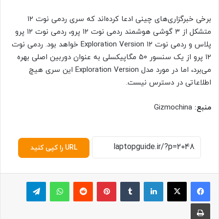
برخی خبرگزاری‌های چینی ادعا کرده‌اند که سری ردمی نوت ۱۲
متشکل از ۳ گوشی هوشمند ردمی نوت ۱۲ پرو، ردمی نوت ۱۲ پرو
پلاس و ردمی نوت ۱۲ Exploration Version خواهد بود. ردمی نوت
۱۲ پرو از یک سنسور ۵۰ مگاپیکسلی به عنوان دوربین اصلی بهره
می‌برد، اما در مورد مدل Exploration Version این سری هیچ
اطلاعاتی در دسترس نیست.
منبع:
Gizmochina
URL را کپی کنید
لینکدین
‫تامبلر
پینترست
‫رددیت
واتس آپ
تلگرام
چاپ