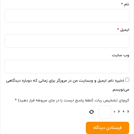
نام
*
ر
و
ن
د
ایمیل
*
ه‌
ی
ه
و
ا
وب‌ سایت
و
ی
م
ت
ذخیره نام، ایمیل و وبسایت من در مرورگر برای زمانی که دوباره دیدگاهی
ه
می‌نویسم.
م
ک
کپچای تشخیص ربات (لطفا پاسخ درست را در جای مربوطه قرار دهید)
*
ر
د
6
+
6
=