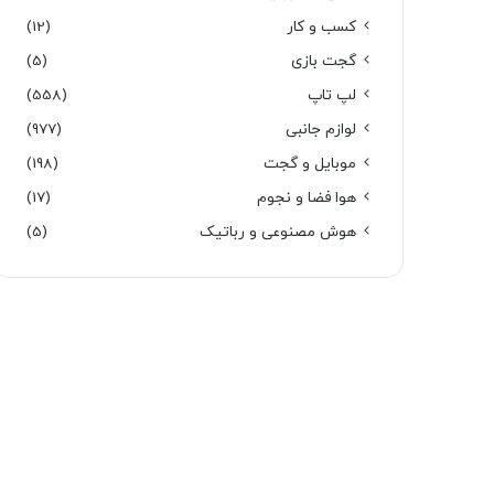
کسب و کار
(12)
گجت بازی
(5)
لپ تاپ
(558)
لوازم جانبی
(977)
موبایل و گجت
(198)
هوا فضا و نجوم
(17)
هوش مصنوعی و رباتیک
(5)