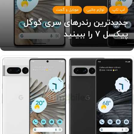
لپ تاپ
لوازم جانبی
موبایل و گجت
جدیدترین رندرهای سری گوگل
پیکسل ۷ را ببینید