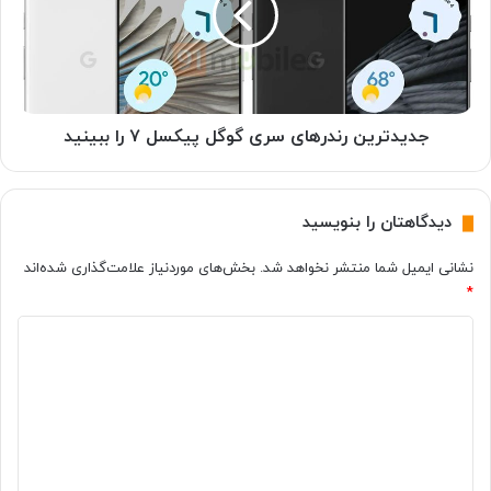
ا
ت
ی
ر
ن
ی
چ
ن
ی
ر
ا
ن
جدیدترین رندرهای سری گوگل پیکسل ۷ را ببینید
س
د
ل
ر
ا
ه
دیدگاهتان را بنویسید
ی
ا
د
ی
نشانی ایمیل شما منتشر نخواهد شد.
بخش‌های موردنیاز علامت‌گذاری شده‌اند
ی
س
*
ب
ر
ر
ی
د
ا
گ
ی
و
ی
ک
گ
د
ا
ل
گ
م
پ
پ
ی
ا
ی
ک