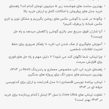
بهترین ساعت های هوشمند زیر ۵ میلیون تومان کدام اند؟ راهنمای
خرید مدل های پرفروش با امکانات کامل و ارزش خرید بالا
چگونه در شب با گوشی عکس های روشن بگیریم و مشکل نویز و تاری
عکس شبانه را برطرف کنیم؟
آیا شارژر فوق سریع عمر باتری گوشی را کاهش میدهد و راه حل
چیست؟
آموزش جلوگیری از هک شدن لپ تاپ؛ 10 راهکار ضروری برای حفظ
امنیت اطلاعات شخصی
چرا لپتاپ شما ناگهان کند می شود؟ ۷ دلیل مهم و راه حل های فوری
برای افزایش سرعت
راهنمای خرید لپ تاپ مخصوص معماری و رندرینگ Revit در ۱۴۰۴؛
بهترین سیستم های بدون لگ برای پروژه های سنگین
لپتاپ برنامه نویسی اقتصادی | ۱۰ مدل قدرتمند و ارزان برای کدنویسی
حرفه ای در ۱۴۰۴
تفاوت لپتاپ های Core Ultra با نسل ۱۳ اینتل | کدام پردازنده برای خرید
در ۱۴۰۴ بهتر است؟