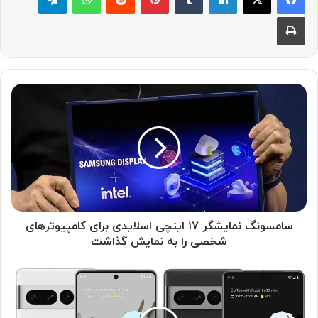
چاپ
س
ا
م
س
و
ن
گ
ن
م
ا
سامسونگ نمایشگر ۱۷ اینچی اسلایدی برای کامپیوترهای
ی
شخصی را به نمایش گذاشت
ش
گ
ج
ر
د
۱
ی
۷
د