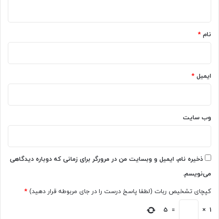
ه
و
س
ت
ل
*
ر
۷
نام
*
ه
ر
ا
ا
ی
ب
ش
ب
خ
ایمیل
*
ی
ص
ن
ی
ی
ر
د
ا
وب‌ سایت
ب
ه
ن
م
ذخیره نام، ایمیل و وبسایت من در مرورگر برای زمانی که دوباره دیدگاهی
ا
می‌نویسم.
ی
ش
کپچای تشخیص ربات (لطفا پاسخ درست را در جای مربوطه قرار دهید)
*
گ
ذ
5
=
×
1