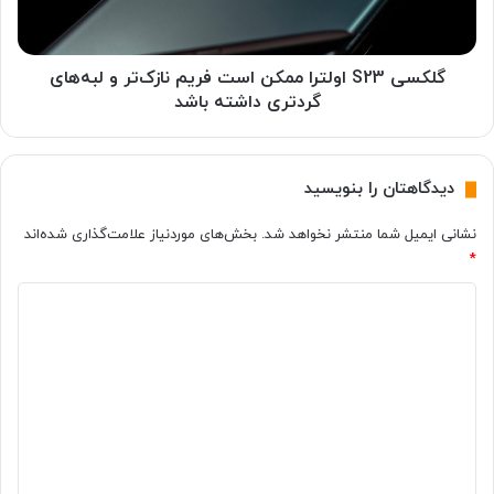
ی
2
س
3
ا
ا
ن
و
گلکسی S23 اولترا ممکن است فریم نازک‌تر و لبه‌های
ح
ل
گردتری داشته باشد
ه‌
ت
ی
ر
ت
ا
دیدگاهتان را بنویسید
س
م
ت
م
نشانی ایمیل شما منتشر نخواهد شد.
بخش‌های موردنیاز علامت‌گذاری شده‌اند
م
ک
و
*
ن
ش
ا
د
ک
س
ب
ت
ی
ه
ف
د
ک
ر
م
گ
ی
ا
م
ا
ر
ن
ه
ف
ا
ت
ز