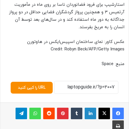
استارشیپ برای فرود فضانوردان ناسا بر روی ماه در مأموریت
آرتمیس ۳ و همچنین پرواز گردشگران فضایی حداقل در دو پرواز
جداگانه به دور ماه استفاده کند و در سال‌های بعد توسط آن
انسان را به مریخ بفرستد.
عکس کاور: نمای ساختمان اسپیس‌ایکس در هاوتورن
Credit: Robyn Beck/AFP/Getty Images
منبع: Space
URL را کپی کنید
لینکدین
‫تامبلر
پینترست
‫رددیت
واتس آپ
تلگرام
چاپ