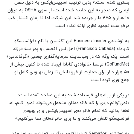
بستری شده است.» بدین ترتیب اسپیس‌ایکس به دلیل نقض
ایمنی که منجر به این حادثه شده است، از سوی OSHA به میزان
۱۸ هزار و ۴۷۵ دلار جریمه شد. این شرکت اما تا زمان انتشار خبر،
درخواست تجدید نظری ارائه نداده است.
به نوشته‌ی Business Insider این تکنسین با نام «فرانسیسکو
کابادا» (Francisco Cabada) اهل لس آنجلس و پدر سه فرزند
است. یک برگه که در وب‌سایت سرمایه‌گذاری جمعی «گوفاندمی»
(GoFundMe) توسط خانواده‌ی کابادا ایجاد شده تا کنون بیش از
۵۰ هزار دلار برای حمایت از فرزندانش تا زمان بهبودی کامل او
جمع‌آوری کرده است.
در یکی از پیام‌های فرستاده شده به این صفحه آمده است:
«نمی‌توانم دردی را که خانواده‌تان متحمل می‌شوند تصور کنم، اما
لطفا بدانید که تمام خانواده‌ی اسپیس‌ایکس برای بهبودی
فرانسیسکو تلاش می‌کنند و ما برای خانواده‌تان دعا می‌کنیم.»
به نوشته‌ی Semafor کابادا اکنون دیگر در کما نیست، اما هنوز