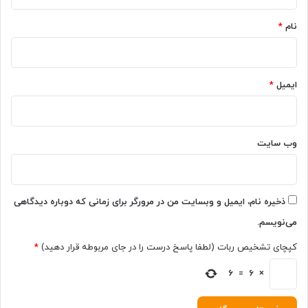
*
ک‌
نام
*
ت
ر
و
ل
ایمیل
*
ب
ه‌
ه
ا
ی
وب‌ سایت
گ
ر
د
ت
ذخیره نام، ایمیل و وبسایت من در مرورگر برای زمانی که دوباره دیدگاهی
ر
می‌نویسم.
ی
د
کپچای تشخیص ربات (لطفا پاسخ درست را در جای مربوطه قرار دهید)
*
ا
ش
×
6
=
6
ت
ه