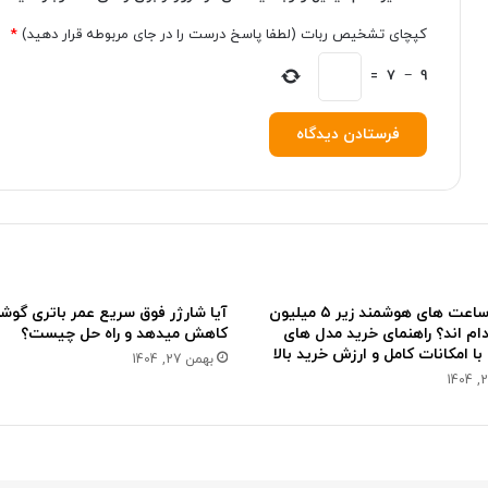
ت
ر
کپچای تشخیص ربات (لطفا پاسخ درست را در جای مربوطه قرار دهید)
*
ا
س
=
7
−
9
ت
؟
بهترین ساعت های هوشمند زیر ۵ میلیون
آیا شارژر فوق سریع عمر باتری گوشی
ام اند؟ راهنمای خرید مدل های
کاهش میدهد و راه حل چیست؟
ا امکانات کامل و ارزش خرید بالا
بهمن 27, 1404