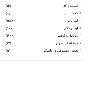
کسب و کار
(12)
گجت بازی
(5)
لپ تاپ
(558)
لوازم جانبی
(977)
موبایل و گجت
(198)
هوا فضا و نجوم
(17)
هوش مصنوعی و رباتیک
(5)