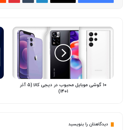
۱
خ
۰
ن
گ
ک‌
و
ک
ش
ن
ی
ن
م
د
و
ه
ب
آ
ا
۱۰ گوشی موبایل محبوب در دیجی‌ کالا (۵ آذر
ب
ی
ی
۱۴۰۱)
ل
د
م
ر
ح
ب
ب
ر
و
ا
دیدگاهتان را بنویسید
ب
ب