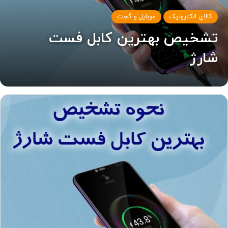
کالای الکترونیک
موبایل و گجت
تشخیص بهترین کابل فست
شارژ