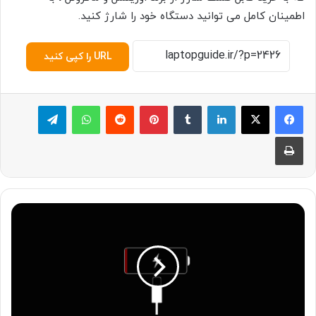
اطمینان کامل می توانید دستگاه خود را شارژ کنید.
URL را کپی کنید
لینکدین
‫تامبلر
پینترست
‫رددیت
واتس آپ
تلگرام
چاپ
۴
ت
ر
ف
ن
د
س
ا