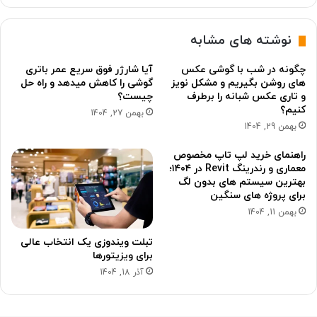
نوشته های مشابه
چگونه در شب با گوشی عکس
آیا شارژر فوق سریع عمر باتری
های روشن بگیریم و مشکل نویز
گوشی را کاهش میدهد و راه حل
و تاری عکس شبانه را برطرف
چیست؟
کنیم؟
بهمن 27, 1404
بهمن 29, 1404
راهنمای خرید لپ تاپ مخصوص
معماری و رندرینگ Revit در ۱۴۰۴؛
بهترین سیستم های بدون لگ
برای پروژه های سنگین
بهمن 11, 1404
تبلت ویندوزی یک انتخاب عالی
برای ویزیتورها
آذر 18, 1404