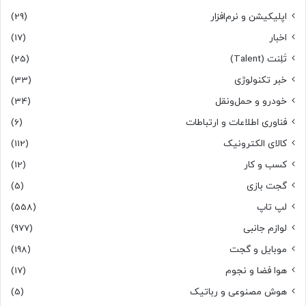
اپلیکیشن و نرم‌افزار
(29)
اخبار
(17)
تَلِنت (Talent)
(25)
خبر تکنولوژی
(33)
خودرو و حمل‌و‌نقل
(34)
فناوری اطلاعات و ارتباطات
(6)
کالای الکترونیک
(112)
کسب و کار
(12)
گجت بازی
(5)
لپ تاپ
(558)
لوازم جانبی
(977)
موبایل و گجت
(198)
هوا فضا و نجوم
(17)
هوش مصنوعی و رباتیک
(5)