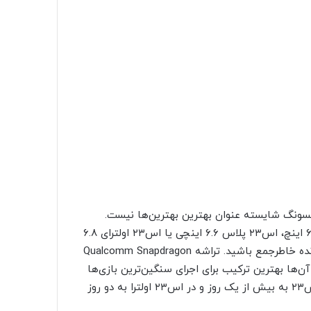
هیچ اسمارت‌فونی بیش از سری گلکسی اس۲۳ سامسونگ شایسته عنوان بهترین بهترین‌ها نیست.
انتخاب شما در این بین هرچه باشد (گلکسی اس۲۳ با اندازه ۶.۱ اینچ، اس۲۳ پلاس ۶.۶ اینچی یا اس۲۳ اولترای ۶.۸
اینچی)، می‌توانید از بابت بهترین نمایه‌ها و قدرتمندترین پردازنده خاطرجمع باشید. تراشه Qualcomm Snapdragon
 Gen 2 این گوشی‌ها در کنار نمایشگرهای ۱۲۰ هرتز AMOLED آن‌ها بهترین ترکیب برای اجرای سنگین‌ترین بازی‌ها
هستند. عمر باتری مدل‌های این سری نیز افزایش یافته و در اس۲۳ به بیش از یک روز و در اس۲۳ اولترا به دو روز