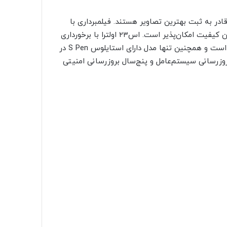
ادر به ثبت بهترین تصاویر هستند. فیلمبرداری با
آن‌ها نیز خصوصاً‌ در مدل اولترا با کمترین میزان لرزش و بالاترین کیفیت امکان‌پذیر است. اس۲۳ اولترا با برخورداری
از لنز زوم اپتیکال ۱۰X خود در حقیقت از چهار دوربین بهره‌مند است و همچنین تنها مدل دارای استایلوس S Pen در
 مدل‌های سری اس۲۳ از چهار سال بروزرسانی سیستم‌عامل و پنج‌سال بروزرسانی امنیتی