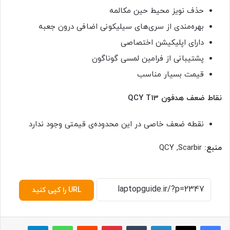
حذف نویز محیط حین مکالمه
بهره‌مندی از سری‌های سیلیکونی اضافی درون جعبه
دارای اپلیکیشن اختصاصی
پشتیبانی از فرامین لمسی گوناگون
قیمت بسیار مناسب
نقاط ضعف هدفون QCY T13
نقطه ضعف خاصی در این محدوده‌ی قیمتی وجود ندارد
منبع:
QCY ,Scarbir
URL را کپی کنید
لینکدین
‫تامبلر
پینترست
‫رددیت
واتس آپ
تلگرام