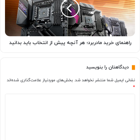
ث
ن
ی
م
ک
ا
ی
ی
و
خ
س
ر
ی
ی
راهنمای خرید مادربرد؛ هر آنچه پیش از انتخاب باید بدانید
و
د
ا
م
ی
ا
دیدگاهتان را بنویسید
T
د
1
ر
نشانی ایمیل شما منتشر نخواهد شد.
بخش‌های موردنیاز علامت‌گذاری شده‌اند
3
ب
*
؛
ر
ا
د
د
ر
؛
ز
ی
ه
ا
ر
د
ن‌
آ
گ
ت
ن
ر
چ
ا