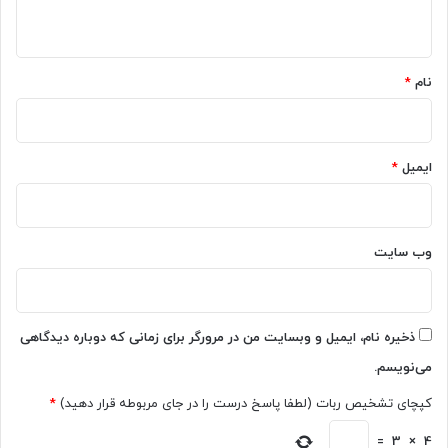
ی
ه
ه
ن
پ
ه
ی
*
د
ش
نام
*
ف
ا
و
ز
ن
ا
ب
ن
ا
ایمیل
*
ت
ک
خ
ی
ا
ف
ب
ی
وب‌ سایت
ب
ت
ا
ب
ی
ا
د
ز
ب
ذخیره نام، ایمیل و وبسایت من در مرورگر برای زمانی که دوباره دیدگاهی
ا
د
می‌نویسم.
ر
ا
ن
کپچای تشخیص ربات (لطفا پاسخ درست را در جای مربوطه قرار دهید)
*
ی
=
3
×
4
د