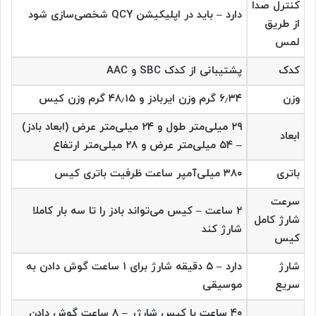
کنترل صدا
دارد – باید در اپلیکیشن QCY شخصی‌سازی شود
از طریق
لمس
کدک
پشتیبانی از کدک SBC و AAC
وزن
۶٫۳۴ گرم وزن ایربادز و ۴۸٫۱۵ گرم وزن کیس
۲۹ میلی‌متر طول و ۲۴ میلی‌متر عرض (ابعاد بادز)
ابعاد
– ۵۴ میلی‌متر عرض و ۲۸ میلی‌متر ارتفاع
باتری
۳۸۰ میلی‌آمپر ساعت ظرفیت باتری کیس
سرعت
۲ ساعت – کیس می‌تواند بادز را تا سه بار کاملا
شارژ کامل
شارژ کند
کیس
شارژ
دارد – ۵ دقیقه شارژ برای ۱ ساعت گوش دادن به
سریع
موسیقی
۴۰ ساعت با کیس شارژر – ۸ ساعت گوش دادن