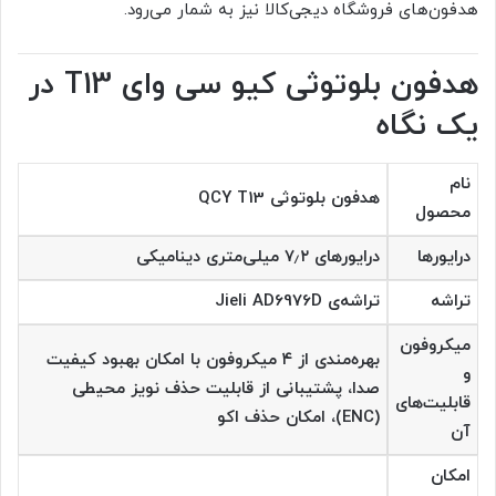
هدفون‌های فروشگاه دیجی‌کالا نیز به شمار می‌رود.
هدفون بلوتوثی کیو سی وای T13 در
یک نگاه
نام
هدفون بلوتوثی QCY T13
محصول
درایورها
درایورهای ۷٫۲ میلی‌متری دینامیکی
تراشه
تراشه‌ی Jieli AD6976D
میکروفون
بهره‌مندی از ۴ میکروفون با امکان بهبود کیفیت
و
صدا، پشتیبانی از قابلیت حذف نویز محیطی
قابلیت‌های
(ENC)، امکان حذف اکو
آن
امکان