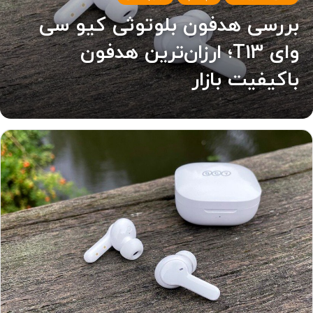
بررسی هدفون بلوتوثی کیو سی
وای T13؛ ارزان‌ترین هدفون
باکیفیت بازار