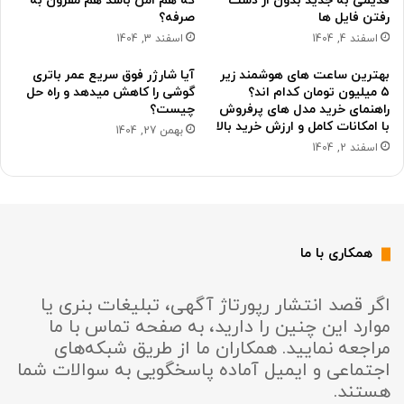
قدیمی به جدید بدون از دست
که هم امن باشد هم مقرون به
رفتن فایل ها
صرفه؟
اسفند 4, 1404
اسفند 3, 1404
بهترین ساعت های هوشمند زیر
آیا شارژر فوق سریع عمر باتری
۵ میلیون تومان کدام اند؟
گوشی را کاهش میدهد و راه حل
راهنمای خرید مدل های پرفروش
چیست؟
با امکانات کامل و ارزش خرید بالا
بهمن 27, 1404
اسفند 2, 1404
همکاری با ما
اگر قصد انتشار رپورتاژ آگهی، تبلیغات بنری یا
موارد این چنین را دارید، به صفحه تماس با ما
مراجعه نمایید. همکاران ما از طریق شبکه‌های
اجتماعی و ایمیل آماده پاسخگویی به سوالات شما
هستند.