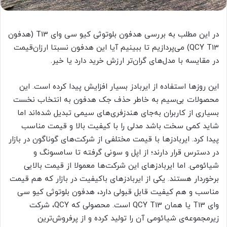
در این مطلب به بررسی هدفون بلوتوثی کیو سی وای T13 (هدفون
QCY T13) می‌پردازیم تا ببینیم آیا این هدفون نسبتا ارزان‌قیمت
در مقایسه با مدل‌های گران‌تر ارزش خرید دارد یا خیر.
این روزها استفاده از ایربادز بسیار افزایش پیدا کرده است. این
محصولات بی‌سیم به خاطر حذف جک هدفون به انتخاب نخست
بسیاری از کاربران به‌جای هندزفری‌های سیمی تبدیل شده‌اند اما
شاید کمی سخت باشد مدلی را با کیفیت بالا و قیمت مناسب
پیدا کرد. ایربادزها با قیمت مختلفی از شرکت‌های گوناگون در بازار
در دسترس قرار دارند؛ از اپل و سونی گرفته تا سامسونگ و
شیائومی. اما ایربادزهای این شرکت‌ها معمولا از قیمت بالایی
برخوردار هستند. یکی از ایربادزهای باکیفیت در بازار که هم قیمت
مناسب و هم کیفیت قابل قبولی دارد، هدفون بلوتوثی کیو سی
وای T13 یا همان QCY T13 است. محصولی که QCY، شرکت
زیرمجموعه‌ی شیائومی آن را تولید کرده و از پرفروش‌ترین