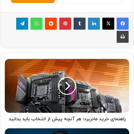
لینکدین
‫تامبلر
پینترست
‫رددیت
واتس آپ
تلگرام
چاپ
ر
ا
ه
ن
م
ا
ی
خ
ر
ی
راهنمای خرید مادربرد؛ هر آنچه پیش از انتخاب باید بدانید
د
م
ب