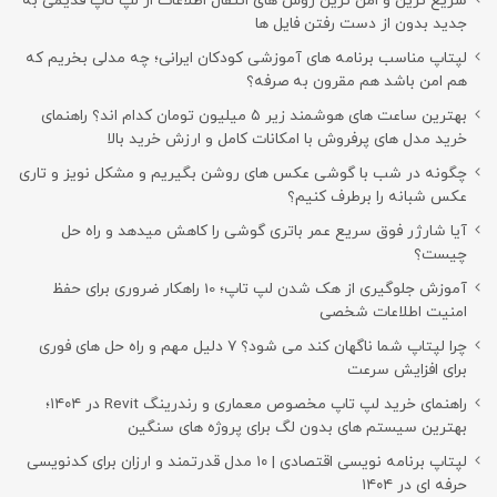
سریع ترین و امن ترین روش های انتقال اطلاعات از لپ تاپ قدیمی به
جدید بدون از دست رفتن فایل ها
لپتاپ مناسب برنامه های آموزشی کودکان ایرانی؛ چه مدلی بخریم که
هم امن باشد هم مقرون به صرفه؟
بهترین ساعت های هوشمند زیر ۵ میلیون تومان کدام اند؟ راهنمای
خرید مدل های پرفروش با امکانات کامل و ارزش خرید بالا
چگونه در شب با گوشی عکس های روشن بگیریم و مشکل نویز و تاری
عکس شبانه را برطرف کنیم؟
آیا شارژر فوق سریع عمر باتری گوشی را کاهش میدهد و راه حل
چیست؟
آموزش جلوگیری از هک شدن لپ تاپ؛ 10 راهکار ضروری برای حفظ
امنیت اطلاعات شخصی
چرا لپتاپ شما ناگهان کند می شود؟ ۷ دلیل مهم و راه حل های فوری
برای افزایش سرعت
راهنمای خرید لپ تاپ مخصوص معماری و رندرینگ Revit در ۱۴۰۴؛
بهترین سیستم های بدون لگ برای پروژه های سنگین
لپتاپ برنامه نویسی اقتصادی | ۱۰ مدل قدرتمند و ارزان برای کدنویسی
حرفه ای در ۱۴۰۴