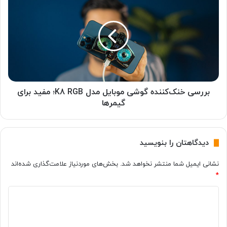
ا
ر
د
ر
ر
س
ب
ی
ر
خ
د
ن
؛
ک‌
ه
ک
ر
ن
بررسی خنک‌کننده گوشی موبایل مدل K8 RGB؛ مفید برای
آ
ن
گیمرها
ن
د
چ
ه
ه
گ
دیدگاهتان را بنویسید
پ
و
ی
ش
نشانی ایمیل شما منتشر نخواهد شد.
بخش‌های موردنیاز علامت‌گذاری شده‌اند
ش
ی
*
ا
م
ز
و
د
ا
ب
ن
ا
ی
ت
ی
د