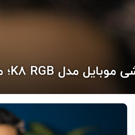
K8 RG؛ مفید برای گیمرها