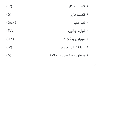
کسب و کار
(12)
گجت بازی
(5)
لپ تاپ
(558)
لوازم جانبی
(977)
موبایل و گجت
(198)
هوا فضا و نجوم
(17)
هوش مصنوعی و رباتیک
(5)