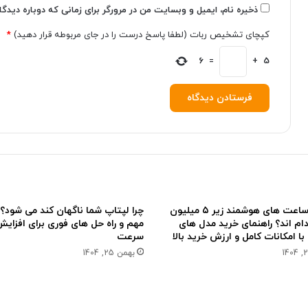
ر
د
ذخیره نام، ایمیل و وبسایت من در مرورگر برای زمانی که دوباره دیدگ
ا
ی
ی
ج
کپچای تشخیص ربات (لطفا پاسخ درست را در جای مربوطه قرار دهید)
*
گ
ی
ی
ک
6
=
+
5
م
ا
ر
ل
ه
ا
ا
بهترین ساعت های هوشمند زیر ۵ میلیون
ام اند؟ راهنمای خرید مدل های
مهم و راه حل های فوری برای افزای
ا امکانات کامل و ارزش خرید بالا
سرعت
بهمن 25, 1404