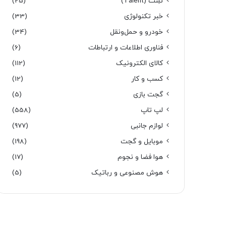
تَلِنت (Talent)
(25)
خبر تکنولوژی
(33)
خودرو و حمل‌و‌نقل
(34)
فناوری اطلاعات و ارتباطات
(6)
کالای الکترونیک
(112)
کسب و کار
(12)
گجت بازی
(5)
لپ تاپ
(558)
لوازم جانبی
(977)
موبایل و گجت
(198)
هوا فضا و نجوم
(17)
هوش مصنوعی و رباتیک
(5)