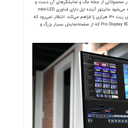
ا محدودیت‌های عرضه در محصولاتی از جمله مک و نمایشگرهای آن دست و
پنجه نرم کرده است که ممکن است دلیل این تاخیر باشد. گفته می‌شود مانیتور آینده اپل دارای فناوری mini-LED
همراه با پشتیبانی از ProMotion است که امکان ارائه نرخ رفرش ریت ۱۲۰ هرتزی را فراهم می‌کند. انتظار نمی‌رود که
این محصول به عنوان جانشین مستقیم نمایشگر ۵۰۰۰ دلاری Pro Display XDR که از صفحه‌نمایش بسیار بزرگ و