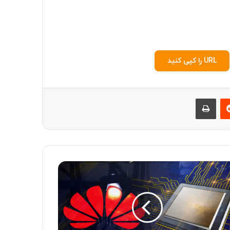
URL را کپی کنید
‫رددیت
چاپ