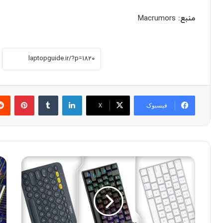
منبع:
Macrumors
لینکدین
‫تامبلر
پینترست
فیسبوک
X
۱
ه
۰
و
ک
ا
ی
و
ب
ی
و
چ