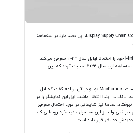
به گفته‌ی راس یانگ، تحلیلگر مطرح شرکت Display Supply Chain Consultants (DSCC)، اپل قصد دارد در سه‌ماهه
یانگ با انتشار پستی در توییتر اعلام کرده که اپل مانیتور Mini-LED خود را احتمالاً اوایل سال ۲۰۲۳ معرفی می‌کند.
آن طور که به نظر می‌رسد یانگ در مورد معرفی این محصول در سه‌ماهه اول سال ۲۰۲۳ صحبت کرده که بین
این تحلیلگر باسابقه‌ی حوزه‌ی فناوری در ماه ژوئیه مهمان پادکست MacRumors بود و در آن برنامه گفت که اپل
ر Mini-LED خود را در اوایل سال ۲۰۲۳ عرضه کند. یانگ در ابتدا انتظار داشت اپل این نمایشگر را در
تفاقی نیوفتاد. بعدها نیز شایعاتی در مورد احتمال معرفی
بر نیز نمی‌تواند از این محصول جدید خود رونمایی کند