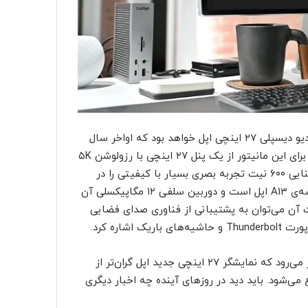
در عوض طبق گفته‌ها، این نمایشگر جدید شبیه نمایشگر استودیو دیسپلی ۲۷ اینچی اپل خواهد بود که اواخر سال
۱۴۰۰ روانه‌ی بازار شد. باید یادآوری کنیم که غول دنیای فناوری برای این مانیتور از یک پنل ۲۷ اینچی با رزولوشن ۵K
استفاده کرده و با پشتیبانی از گستره‌ی رنگی P3 و حداکثر روشنایی ۶۰۰ نیت تجربه بصری بسیار با کیفیتی را در
اختیار کاربران قرار می‌دهد. این نمایشگر همچنین مجهز به تراشه‌ی A13 اپل است و دوربین سلفی ۱۲ مگاپیکسلی آن
 دیگر مشخصات آن می‌توان به پشتیبانی از فناوری صدای فضایی
با پشتیبانی از تکنولوژی ProMotion و فناوری mini-LED، انتظار می‌رود که نمایشگر ۲۷ اینچی جدید اپل گران‌تر از
یپسلی باشد که قیمت آن از ۱۵۹۹ دلار شروع می‌شود. باید دید در روزهای آینده چه اخبار دیگری