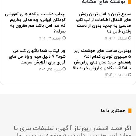
نوشته های مشابه
سریع ترین و امن ترین روش
لپتاپ مناسب برنامه های آموزشی
های انتقال اطلاعات از لپ تاپ
کودکان ایرانی؛ چه مدلی بخریم
قدیمی به جدید بدون از دست
که هم امن باشد هم مقرون به
رفتن فایل ها
صرفه؟
اسفند 4, 1404
اسفند 3, 1404
بهترین ساعت های هوشمند زیر
چرا لپتاپ شما ناگهان کند می
۵ میلیون تومان کدام اند؟
شود؟ ۷ دلیل مهم و راه حل های
راهنمای خرید مدل های پرفروش
فوری برای افزایش سرعت
با امکانات کامل و ارزش خرید بالا
بهمن 25, 1404
اسفند 2, 1404
همکاری با ما
اگر قصد انتشار رپورتاژ آگهی، تبلیغات بنری یا
موارد این چنین را دارید، به صفحه تماس با ما