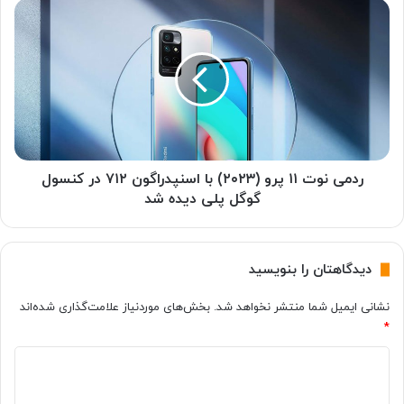
پ
ر
ن
د
ل
م
ج
ی
ل
ن
و
و
ی
ت
ی
۱
پ
۱
ی
پ
ردمی نوت ۱۱ پرو (۲۰۲۳) با اسنپدراگون ۷۱۲ در کنسول
ک
ر
گوگل پلی دیده شد
س
و
ل
(
۷
۲
دیدگاهتان را بنویسید
پ
۰
ر
۲
نشانی ایمیل شما منتشر نخواهد شد.
بخش‌های موردنیاز علامت‌گذاری شده‌اند
و
۳
ر
*
)
ا
ب
د
ب
ا
ه
ا
ی
ن