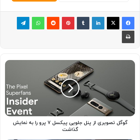
لینکدین
‫تامبلر
پینترست
‫رددیت
واتس آپ
تلگرام
چاپ
گ
و
گ
ل
ت
ص
و
ی
ر
ی
گوگل تصویری از پنل جلویی پیکسل ۷ پرو را به نمایش
ا
گذاشت
ز